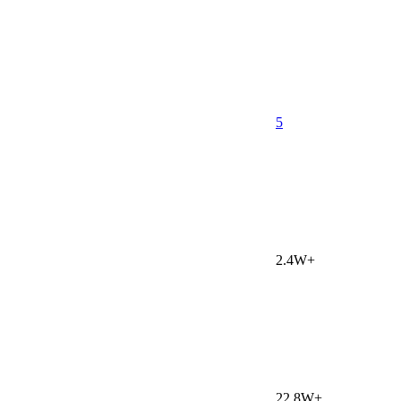
5
2.4W+
22.8W+