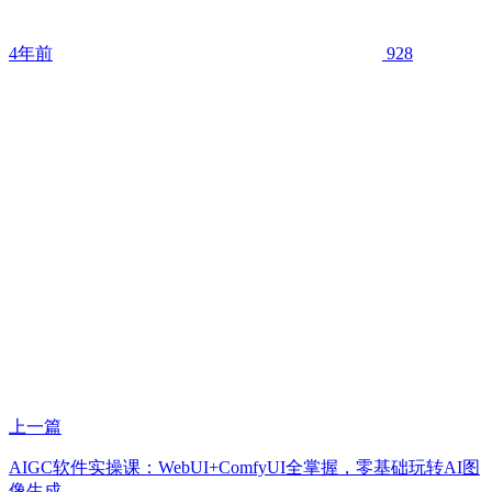
4年前
928
上一篇
AIGC软件实操课：WebUI+ComfyUI全掌握，零基础玩转AI图
像生成