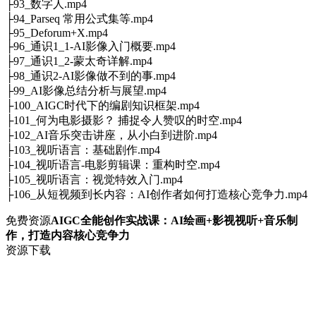
├93_数字人.mp4
├94_Parseq 常用公式集等.mp4
├95_Deforum+X.mp4
├96_通识1_1-AI影像入门概要.mp4
├97_通识1_2-蒙太奇详解.mp4
├98_通识2-AI影像做不到的事.mp4
├99_AI影像总结分析与展望.mp4
├100_AIGC时代下的编剧知识框架.mp4
├101_何为电影摄影？ 捕捉令人赞叹的时空.mp4
├102_AI音乐突击讲座，从小白到进阶.mp4
├103_视听语言：基础剧作.mp4
├104_视听语言-电影剪辑课：重构时空.mp4
├105_视听语言：视觉特效入门.mp4
├106_从短视频到长内容：AI创作者如何打造核心竞争力.mp4
免费资源
AIGC全能创作实战课：AI绘画+影视视听+音乐制
作，打造内容核心竞争力
资源下载