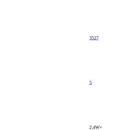
3527
5
2.4W+