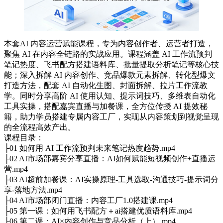
本套AI 内容运营赋能课程，专为内容创作者、运营者打造，
聚焦 AI 在内容全链路的实战应用。课程涵盖 AI 工作流预判
笔记热度、飞书配方搭建语料库、批量提取分析笔记等核心技
能；深入拆解 AI 内容创作、竞品爆款元素拆解、转化型爆文
打造方法，配套 AI 自动化生图、封面拆解、拉片工作流教
学。同时分享高阶 AI 使用认知、提示词技巧、多维表自动化
工具实操，搭配嘉宾直播与加餐课，全方位传授 AI 提效秘
籍，助力学员搭建专属内容工厂，实现从内容策划到视觉呈现
的全流程高效产出。
课程目录：
├01 如何用 AI 工作流预判未来笔记热度趋势.mp4
├02 AI市场部嘉宾分享直播：AI如何赋能短视频创作+直播运
营.mp4
├03 AI超前加餐课：AI实操原理-工具选取-沟通技巧-提示词分
享-落地方法.mp4
├04 AI市场部闭门直播：内容工厂1.0搭建课.mp4
├05 第一课：如何用飞书配方＋ai搭建优质语料库.mp4
├06 第二课：AI×内容创作与竞品分析（上）.mp4