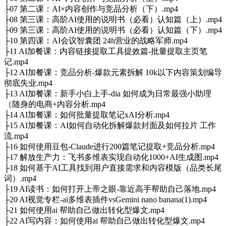
├07 第二课：AI×内容创作与竞品分析（下）.mp4
├08 第三课：高阶AI使用的说明书（必看）认知篇（上）.mp4
├09 第三课：高阶AI使用的说明书（必看）认知篇（下）.mp4
├10 第四课：AI会议智囊团 24h营业的战略军师.mp4
├11 AI加餐课：内容链接提取工具提效篇-批量提取主页笔
记.mp4
├12 AI加餐课：竞品分析-爆款元素拆解 10k以下内容策划编导
彻底失业.mp4
├13 AI加餐课：新手小白上手-dia 如何成为日常最强小助理
（随身的电商+内容分析.mp4
├14 AI加餐课：如何批量提取笔记xAI分析.mp4
├15 AI加餐课：AI如何自动化拆解爆款封面及如何拉片 工作
流.mp4
├16 如何使用豆包-Claude进行200篇笔记提取+竞品分析.mp4
├17 解放生产力：飞书多维表实现自动化1000+AI生成图.mp4
├18 如何基于AI工具找到用户直接需求和内容模版（品类长尾
词）.mp4
├19 AI读书：如何打开上帝之眼-靠近高手帮助自己落地.mp4
├20 AI视觉专栏-ai多维表插件vsGemini nano banana(1).mp4
├21 如何使用ai 帮助自己做出转化型爆文.mp4
├22 AI写内容：如何使用ai 帮助自己做出转化型爆文.mp4