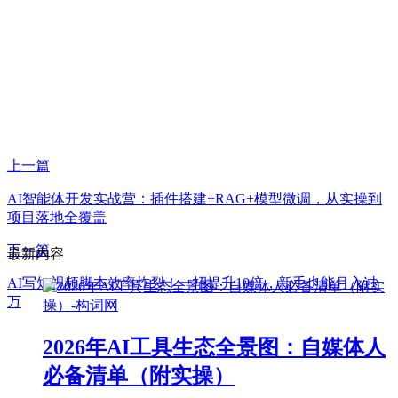
上一篇
AI智能体开发实战营：插件搭建+RAG+模型微调，从实操到
项目落地全覆盖
下一篇
最新内容
AI写短视频脚本效率炸裂！一招提升10倍，新手也能月入过
万
2026年AI工具生态全景图：自媒体人
必备清单（附实操）