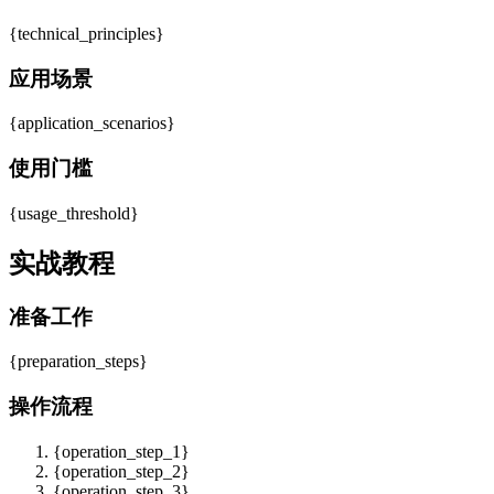
{technical_principles}
应用场景
{application_scenarios}
使用门槛
{usage_threshold}
实战教程
准备工作
{preparation_steps}
操作流程
{operation_step_1}
{operation_step_2}
{operation_step_3}