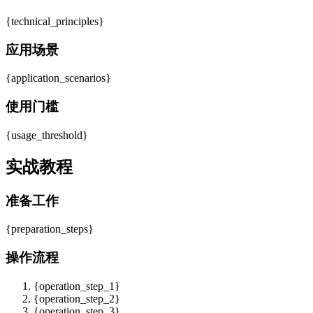
{technical_principles}
应用场景
{application_scenarios}
使用门槛
{usage_threshold}
实战教程
准备工作
{preparation_steps}
操作流程
{operation_step_1}
{operation_step_2}
{operation_step_3}