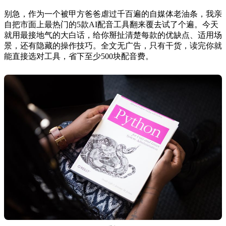
别急，作为一个被甲方爸爸虐过千百遍的自媒体老油条，我亲
自把市面上最热门的5款AI配音工具翻来覆去试了个遍。今天
就用最接地气的大白话，给你掰扯清楚每款的优缺点、适用场
景，还有隐藏的操作技巧。全文无广告，只有干货，读完你就
能直接选对工具，省下至少500块配音费。