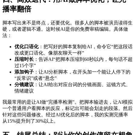
播率翻倍
脚本写出来不是终点，还要优化。很多人的脚本被演员读得生
硬，或者逻辑不通。这时候AI是你的免费审稿编辑。具体做
法：
优化口语化
：把写好的脚本复制给AI，命令它“把这段话
改成更口语化、像朋友聊天一样”
压缩时长
：告诉AI“把脚本压缩到60秒以内，每句话不超
过15个字”
添加钩子
：让AI分析脚本，在开头加一个能让人停下的
“反常识”或者“悬念”
分镜建议
：让AI给出对应台词的分镜画面、运镜方式、
情绪建议
我最常用的是让AI做“完播率检测”。把脚本输进去，让AI模拟
一个普通用户看脚本的反应，标记出可能会划走的段落。然后
针对这些问题修改。经过AI优化后的脚本，我的实测完播率
从15%提升到了30%以上。