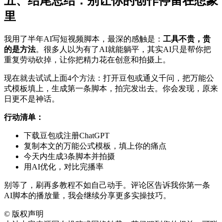
五、结尾总结：别让你的创作停留在想象
里
我用了半年AI写短视频脚本，最深的感触是：
工具不贵，贵
的是方法
。很多人以为有了AI就能躺平，其实AI只是帮你把
重复劳动砍掉，让你把精力花在创意和拍摄上。
现在就去试试上面4个方法：打开豆包或通义千问，把万能公
式模板填上，生成第一条脚本，拍完发出去。你会发现，原来
日更不是神话。
行动清单：
下载豆包或注册ChatGPT
复制本文的万能公式模板，填上你的痛点
今天内生成3条脚本并拍摄
用AI优化，对比完播率
别等了，刷再多教程不如自己动手。评论区告诉我你第一条
AI脚本的播放量，我会继续分享更多实操技巧。
©
版权声明