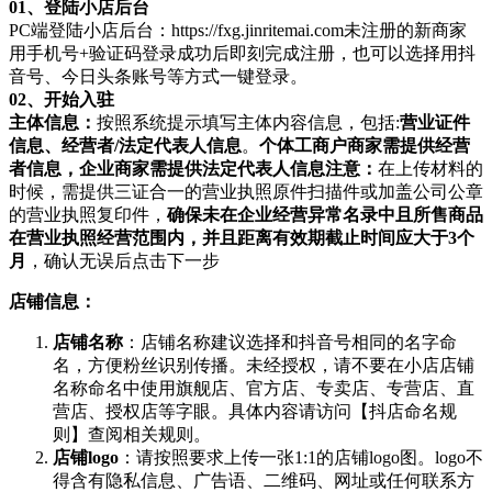
0
1、
登陆小店后台
PC端登陆小店后台：https://fxg.jinritemai.com未注册的新商家
用手机号+验证码登录成功后即刻完成注册，也可以选择用抖
音号、今日头条账号等方式一键登录。
02、
开始入驻
主体信息：
按照系统提示填写主体内容信息，包括:
营业证件
信息、经营者/法定代表人信息
。
个体工商户商家需提供经营
者信息，企业商家需提供法定代表人信息
注意：
在上传材料的
时候，需提供三证合一的营业执照原件扫描件或加盖公司公章
的营业执照复印件，
确保未在企业经营异常名录中且所售商品
在营业执照经营范围内，并且距离有效期截止时间应大于3个
月
，确认无误后点击下一步
店铺信息：
店铺名称
：店铺名称建议选择和抖音号相同的名字命
名，方便粉丝识别传播。未经授权，请不要在小店店铺
名称命名中使用旗舰店、官方店、专卖店、专营店、直
营店、授权店等字眼。具体内容请访问【抖店命名规
则】查阅相关规则。
店铺logo
：请按照要求上传一张1:1的店铺logo图。logo不
得含有隐私信息、广告语、二维码、网址或任何联系方