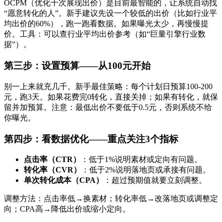
OCPM（优化千次展现出价）是目前最智能的，让系统自动找
“愿意转化的人”。新手建议先设一个较低的出价（比如行业平
均出价的60%），跑一跑看数据。如果曝光太少，再慢慢提
价。工具：可以查行业平均出价参考（如“巨量引擎行业数
据”）。
第三步：设置预算——从100元开始
别一上来就充几千。新手最佳策略：每个计划日预算100-200
元，跑3天。如果花费完0转化，直接关掉；如果有转化，就保
留并加预算。注意：最低出价不要低于0.5元，否则系统不给
你曝光。
第四步：看数据优化——重点关注3个指标
点击率（CTR）
：低于1%说明素材或定向有问题。
转化率（CVR）
：低于2%说明落地页或承接有问题。
单次转化成本（CPA）
：超过预期值就要立刻调整。
调整方法：点击率低→换素材；转化率低→改落地页或调整定
向；CPA高→降低出价或缩小定向。