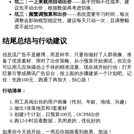
坑二：一上来就用自动出价
——新手控制不住成本。建
议先手动出价，根据数据再考虑切换。
坑三：频繁调预算和出价
——系统需要学习时间，每次
调整会影响模型稳定性。建议每天只动一次，且调整幅
度不超过20%。
结尾总结与行动建议
信息流广告不是赌博，而是科学。只要你做好了人群画像、准
备了优质素材、用对了出价策略、从小预算开始测试，你完全
可以用几百块撬动上千块的精准流量。现在就开始行动：打开
巨量引擎或腾讯广告后台，按上面的步骤建第一个计划吧。记
住：先跑100元，跑通了再加大，别心急！
行动清单：
用工具画出你的用户画像（性别、年龄、地域、兴趣）
做出1张落地页和3套素材
创建1个计划，日预算100元，OCPM出价
跑12小时后看数据，关闭差的，优化好的
如果你今天就开始，一周后你就能看到效果。加油！