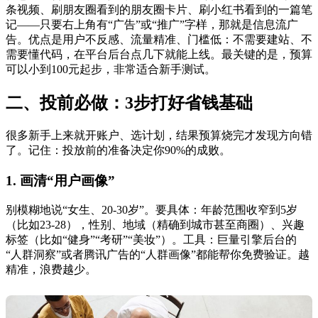
条视频、刷朋友圈看到的朋友圈卡片、刷小红书看到的一篇笔
记——只要右上角有“广告”或“推广”字样，那就是信息流广
告。优点是用户不反感、流量精准、门槛低：不需要建站、不
需要懂代码，在平台后台点几下就能上线。最关键的是，预算
可以小到100元起步，非常适合新手测试。
二、投前必做：3步打好省钱基础
很多新手上来就开账户、选计划，结果预算烧完才发现方向错
了。记住：投放前的准备决定你90%的成败。
1. 画清“用户画像”
别模糊地说“女生、20-30岁”。要具体：年龄范围收窄到5岁
（比如23-28），性别、地域（精确到城市甚至商圈）、兴趣
标签（比如“健身”“考研”“美妆”）。工具：巨量引擎后台的
“人群洞察”或者腾讯广告的“人群画像”都能帮你免费验证。越
精准，浪费越少。