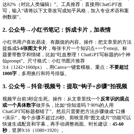
达82%（对比人类编辑）”。工具推荐：直接用ChatGPT改
写，输入“请将以下文章改写成知乎风格，加入专业术语和案
例数据”。
2. 公众号→小红书笔记：拆成卡片，加表情
小红书用户喜欢易读、有颜值的内容。操作：把文章里的方法
提炼成
5-6张图文卡片
，每张卡片一个知识点+一个emoji。标
题要带数字和情绪，比如“吐血整理！ChatGPT写标题的6个神
仙prompt”。尺寸格式：小红书图片推荐
3:4（1242×1660px），用Canva一键套模板。重点：
不要超过
1000字
，多用换行和符号排版。
3. 公众号→抖音/视频号：提取“钩子+步骤”拍视频
视频平台前3秒定生死。操作：从文章里找一个
反常识的观点
或一个具体数字
做开头，比如“你知道吗？90%的人用
ChatGPT写标题都错了”。然后只需要把方法步骤做成“口播
+演示”，每个步骤不超过20秒。剪映里用“图文成片”功能可以
快速生成配音和字幕，再手动调整画面。时长建议：
45-60
秒
，竖屏9:16（1080×1920）。