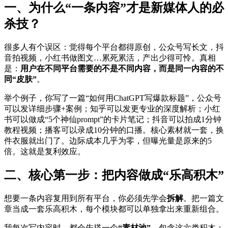
一、为什么“一条内容”才是新媒体人的必
杀技？
很多人有个误区：觉得每个平台都得原创，公众号写长文，抖
音拍视频，小红书做图文…累死累活，产出少得可怜。真相
是：
用户在不同平台需要的不是不同内容，而是同一内容的不
同“皮肤”
。
举个例子，你写了一篇“如何用ChatGPT写爆款标题”，公众号
可以发详细步骤+案例；知乎可以发更专业的深度解析；小红
书可以做成“5个神仙prompt”的卡片笔记；抖音可以拍成1分钟
教程视频；播客可以录成10分钟的口播。核心素材就一套，换
件衣服就出门了。边际成本几乎为零，但曝光量是原来的5
倍。这就是复利效应。
二、核心第一步：把内容做成“乐高积木”
想要一条内容复用到所有平台，你必须先学会
拆解
。把一篇文
章当成一套乐高积木，每个模块都可以单独拿出来重新组合。
我每次写内容时，都会先搭一个
“素材池”
，包含这六类积木：