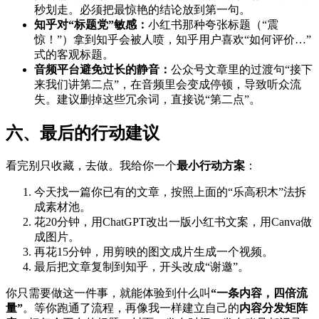
秒划走。必须把最惊艳的结论放到第一句。
知乎对“标题党”敏感：
小红书那种夸张标题（“震
惊！”）拿到知乎会被人喷，知乎用户喜欢“如何评价…”
式的客观标题。
音频平台避免过长的静音：
公众号文章里的过渡句“接下
来我们讲第二点”，在音频里会变成停顿，导致听众流
失。建议删掉这些冗余词，直接说“第二点”。
六、最后的行动建议
看完别只收藏，去做。我给你一个
最小行动方案
：
今天找一篇你已有的文章，按照上面的“乐高积木”法拆
成素材池。
花20分钟，用ChatGPT改出一版小红书文案，用Canva做
成图片。
再花15分钟，用剪映的图文成片生成一个视频。
最后把文章复制到知乎，开头改成“谢邀”。
你只需要做这一件事，就能体验到什么叫
“一条内容，四倍流
量”
。等你跑通了流程，再像我一样建立自己的
内容分发矩阵