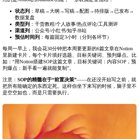
状态列
：草稿→大纲→写稿→配图→待排版→已发布→
数据复盘
类型列
：干货教程/个人故事/热点评论/工具测评
渠道列
：公众号/小红书/知乎/B站
预估时间列
：每篇固定3小时（分到各环节）
每周一早上，我会花30分钟把本周要更新的6篇文章在Notion
里新建卡片，每个卡片填好选题、目标关键词、预判爆点。比
如：“用Notion搭建SOP这篇文章，目标关键词：内容SOP，预
判爆点：新手看一遍就能复制”。
注意：
SOP的精髓在于“前置决策”
——在还没开始写之前，就
把所有能确定的东西定死。这样你坐下来写的时候，脑子里不
是空空如也，而是只需要执行。