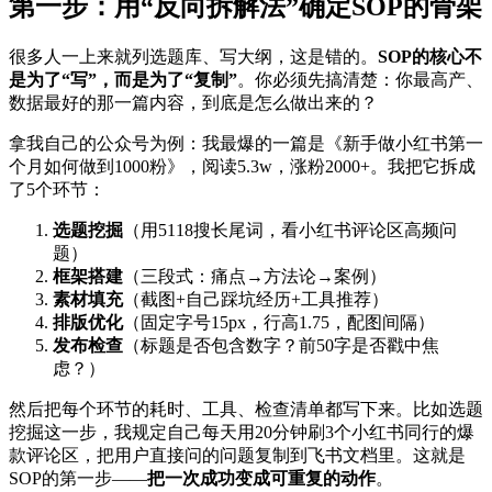
第一步：用“反向拆解法”确定SOP的骨架
很多人一上来就列选题库、写大纲，这是错的。
SOP的核心不
是为了“写”，而是为了“复制”
。你必须先搞清楚：你最高产、
数据最好的那一篇内容，到底是怎么做出来的？
拿我自己的公众号为例：我最爆的一篇是《新手做小红书第一
个月如何做到1000粉》，阅读5.3w，涨粉2000+。我把它拆成
了5个环节：
选题挖掘
（用5118搜长尾词，看小红书评论区高频问
题）
框架搭建
（三段式：痛点→方法论→案例）
素材填充
（截图+自己踩坑经历+工具推荐）
排版优化
（固定字号15px，行高1.75，配图间隔）
发布检查
（标题是否包含数字？前50字是否戳中焦
虑？）
然后把每个环节的耗时、工具、检查清单都写下来。比如选题
挖掘这一步，我规定自己每天用20分钟刷3个小红书同行的爆
款评论区，把用户直接问的问题复制到飞书文档里。这就是
SOP的第一步——
把一次成功变成可重复的动作
。