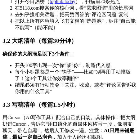
打开今日热榜（
tophub.today
），扫描前20条热点
在5118.com搜索你的核心词，看“需求图谱”里的长尾词
去知乎搜相关话题，把高赞回答的“评论区问题”复制
把以上所有内容填入飞书文档的“选题池”，标注“自己能
不能写”（能/不能）
3.2 大纲清单（每篇30分钟）
确保你的大纲满足以下3个条件
：
开头100字出现一次“你”或“你”，制造代入感
每个小标题都是一个“钩子”——比如“别再用手动排版
了！这3个工具让你效率翻倍”
结尾必须有行动指令：关注、收藏、或者“评论区告诉我
你用的什么工具”
3.3 写稿清单（每篇1.5小时）
用Cursor（AI写作工具）配合自己的口吻。具体操作：把大纲
扔进Cursor，告诉它“用口语化的自媒体风格写一段，像朋友
聊天，带点自黑”，然后人工修改一遍。注意：
AI只用来铺底
稿，最后一定自己润色
，加入个人经历和截图。