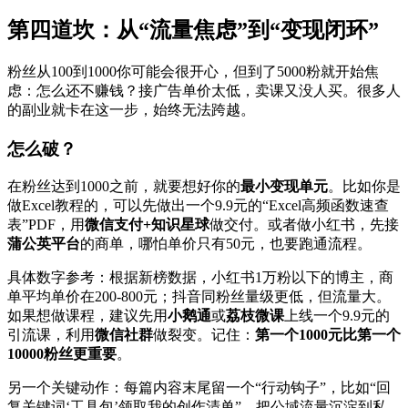
第四道坎：从“流量焦虑”到“变现闭环”
粉丝从100到1000你可能会很开心，但到了5000粉就开始焦
虑：怎么还不赚钱？接广告单价太低，卖课又没人买。很多人
的副业就卡在这一步，始终无法跨越。
怎么破？
在粉丝达到1000之前，就要想好你的
最小变现单元
。比如你是
做Excel教程的，可以先做出一个9.9元的“Excel高频函数速查
表”PDF，用
微信支付+知识星球
做交付。或者做小红书，先接
蒲公英平台
的商单，哪怕单价只有50元，也要跑通流程。
具体数字参考：根据新榜数据，小红书1万粉以下的博主，商
单平均单价在200-800元；抖音同粉丝量级更低，但流量大。
如果想做课程，建议先用
小鹅通
或
荔枝微课
上线一个9.9元的
引流课，利用
微信社群
做裂变。记住：
第一个1000元比第一个
10000粉丝更重要
。
另一个关键动作：每篇内容末尾留一个“行动钩子”，比如“回
复关键词‘工具包’领取我的创作清单”，把公域流量沉淀到私