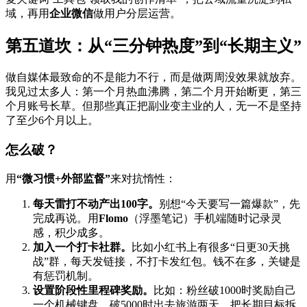
域，再用
企业微信
做用户分层运营。
第五道坎：从“三分钟热度”到“长期主义”
做自媒体最致命的不是能力不行，而是做两周没效果就放弃。
我见过太多人：第一个月热血沸腾，第二个月开始断更，第三
个月账号长草。但那些真正把副业变主业的人，无一不是坚持
了至少6个月以上。
怎么破？
用
“微习惯+外部监督”
来对抗惰性：
每天雷打不动产出100字。
别想“今天要写一篇爆款”，先
完成再说。用
Flomo
（浮墨笔记）手机端随时记录灵
感，积少成多。
加入一个打卡社群。
比如小红书上有很多“日更30天挑
战”群，每天发链接，不打卡发红包。钱不在多，关键是
有惩罚机制。
设置阶段性里程碑奖励。
比如：粉丝破1000时奖励自己
一个机械键盘，破5000时出去旅游两天。把长期目标拆