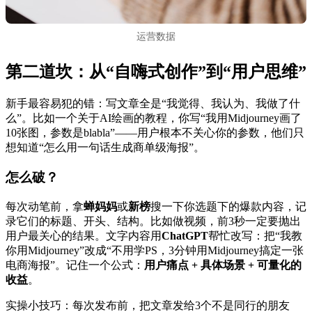
运营数据
第二道坎：从“自嗨式创作”到“用户思维”
新手最容易犯的错：写文章全是“我觉得、我认为、我做了什
么”。比如一个关于AI绘画的教程，你写“我用Midjourney画了
10张图，参数是blabla”——用户根本不关心你的参数，他们只
想知道“怎么用一句话生成商单级海报”。
怎么破？
每次动笔前，拿
蝉妈妈
或
新榜
搜一下你选题下的爆款内容，记
录它们的标题、开头、结构。比如做视频，前3秒一定要抛出
用户最关心的结果。文字内容用
ChatGPT
帮忙改写：把“我教
你用Midjourney”改成“不用学PS，3分钟用Midjourney搞定一张
电商海报”。记住一个公式：
用户痛点 + 具体场景 + 可量化的
收益
。
实操小技巧：每次发布前，把文章发给3个不是同行的朋友