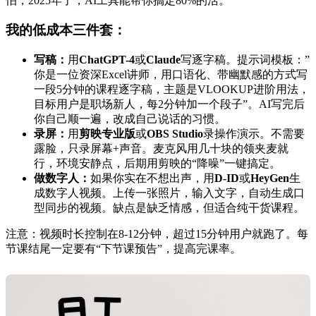
怕，2025年了，AI工具能帮你搞定80%的活。
我的低成本三件套：
写稿：
用
ChatGPT-4
或
Claude
写逐字稿。提示词模板：”
你是一位资深Excel讲师，用口语化、带幽默感的方式写
一段5分钟的课程逐字稿，主题是VLOOKUP进阶用法，
目标用户是职场新人，每2分钟加一个段子”。AI写完后
你自己顺一遍，改成自己说话的习惯。
录屏：
用
剪映专业版
或
OBS Studio
录操作演示。不需要
露脸，只录屏幕+声音。麦克风用几十块的领夹麦就
行，环境安静点，后期用剪映的“降噪”一键搞定。
做数字人：
如果你实在不想出声，用
D-ID
或
HeyGen
生
成数字人视频。上传一张照片，输入文字，自动生成口
型同步的视频。缺点是缺乏情感，但适合纯干货课程。
注意：视频时长控制在8-12分钟，超过15分钟用户就跑了。每
节课结尾一定要有“下节课预告”，提高完课率。