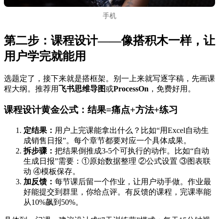
手机
第二步：课程设计——像搭积木一样，让
用户学完就能用
选题定了，接下来就是搭框架。别一上来就写逐字稿，先画课
程大纲。推荐用
飞书思维导图
或
ProcessOn
，免费好用。
课程设计黄金公式：结果=痛点+方法+练习
定结果：
用户上完课能拿出什么？比如“用Excel自动生
成销售日报”。每个章节都要对应一个具体成果。
拆步骤：
把结果倒推成3-5个可执行的动作。比如“自动
生成日报”需要：①原始数据整理 ②公式设置 ③图表联
动 ④模板保存。
加反馈：
每节课后留一个作业，让用户动手做。作业最
好能提交到群里，你给点评。有反馈的课程，完课率能
从10%飙到50%。