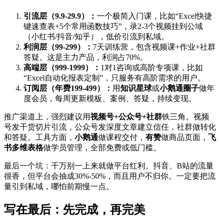
引流层（9.9-29.9）：
一个极简入门课，比如“Excel快捷
键速查表+5个常用函数技巧”，录2-3个视频挂到公域
（小红书/抖音/知乎），低价引流到私域。
利润层（99-299）：
7天训练营，包含视频课+作业+社群
答疑。这是主力产品，利润占70%。
高端层（999-1999）：
1对1咨询或高阶专项课，比如
“Excel自动化报表定制”，只服务有高阶需求的用户。
订阅层（年费199-499）：
用
知识星球
或
小鹅通圈子
做年
度会员，每周更新模板、案例、答疑，持续变现。
推广渠道上，强烈建议用
视频号+公众号+社群
铁三角。视频
号发干货切片引流，公众号发深度文章建立信任，社群做转化
和答疑。工具方面，
小鹅通
做课程交付，
有赞
做商品页面，
飞
书多维表格
做学员管理，全部免费或低门槛。
最后一个坑：千万别一上来就做平台红利。抖音、B站的流量
很香，但平台会抽成30%-50%，而且用户不归你。一定要把流
量引到私域，哪怕前期慢一点。
写在最后：先完成，再完美