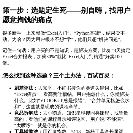
第一步：选题定生死——别自嗨，找用户
愿意掏钱的痛点
很多新手一上来就做“Excel入门”、“Python基础”，结果卖不
动。为啥？因为用户根本不想“学”，他们只想“解决问题”。
记住一句话：用户买的不是知识，是解决方案。比如“3天搞定
Excel合并报表，加薪30%”就比“Excel入门到精通”好卖100
倍。
怎么找到这种选题？三个土办法，百试百灵：
刷差评法：
去知乎、小红书搜你的赛道关键词，比如
“Excel痛点”，看高赞吐槽帖。用户抱怨什么，你就解决
什么。比如“VLOOKUP总是报错”、“合并单元格怎么求
和”，这些就是现成的课程章节。
竞品拆解法：
去小鹅通、知识星球搜同类课程，找销量
高的，看他们的课程目录和评论区。用户说“不够深”、
“太啰嗦”，就是你的机会。
工具辅助法：
用百度指数、5118、新榜工具查长尾词。