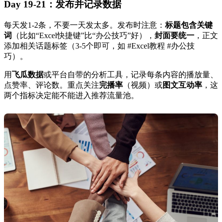
Day 19-21：发布并记录数据
每天发1-2条，不要一天发太多。发布时注意：
标题包含关键
词
（比如“Excel快捷键”比“办公技巧”好），
封面要统一
，正文
添加相关话题标签（3-5个即可，如 #Excel教程 #办公技
巧）。
用
飞瓜数据
或平台自带的分析工具，记录每条内容的播放量、
点赞率、评论数。重点关注
完播率
（视频）或
图文互动率
，这
两个指标决定能不能进入推荐流量池。