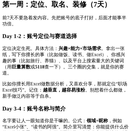
第一周：定位、取名、装修（7天）
前7天不要急着发内容。先把账号的底子打好，后面才能事半
功倍。
Day 1-2：账号定位与赛道选择
定位决定生死。具体方法：
兴趣×能力×市场需求
。拿出一张
纸，写下你擅长的事（比如做饭、读书、做Excel）、你感兴
趣的事（比如旅行、养猫）、以及平台上搜索量大的关键词
（用
巨量算数
或
5118
查一下）。三个圈的交集，就是你的赛
道。
比如你擅长用Excel做数据分析，又喜欢分享，那就定位“职场
Excel技巧”。记住：
越垂直，越容易涨粉
。别想着什么都做，
新手做泛内容等于自杀。
Day 3-4：账号名称与简介
名字要让人一眼知道你是干嘛的。公式：
领域+昵称
，例如
“Excel小张”、“读书的阿强”。简介里写清楚：你能提供什么价