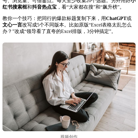
号、浏览量、可借鉴点。每天至少收集20个选题。另外用好
小
红书搜索框
和
抖音热点宝
，看“大家都在搜”和“飙升榜”。
教你一个技巧：把同行的爆款标题复制下来，用
ChatGPT
或
文心一言
改写成5个不同版本。比如原版“Excel表格太乱怎么
办？”改成“领导看了直夸的Excel排版，3分钟搞定”。
视频创作