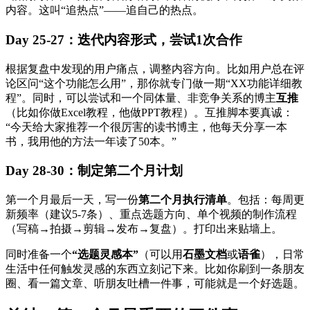
内容。这叫“追热点”——追自己的热点。
Day 25-27：迭代内容形式，尝试1次合作
根据复盘中发现的用户痛点，调整内容方向。比如用户总在评
论区问“这个功能怎么用”，那你就专门做一期“XX功能详细教
程”。同时，可以尝试和一个同体量、非竞争关系的博主
互推
（比如你做Excel教程，他做PPT教程）。互推脚本要真诚：
“今天给大家推荐一个很厉害的读书博主，他每天分享一本
书，我用他的方法一年读了50本。”
Day 28-30：制定第二个月计划
第一个月最后一天，写一份
第二个月执行清单
。包括：每周更
新频率（建议5-7条）、重点选题方向、单个视频的制作流程
（写稿→拍摄→剪辑→发布→复盘）。打印出来贴墙上。
同时准备一个
“选题灵感本”
（可以用
石墨文档
或
语雀
），日常
生活中任何触发灵感的东西立刻记下来。比如你刷到一条朋友
圈、看一篇文章、听朋友吐槽一件事，可能就是一个好选题。