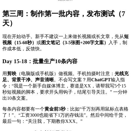
第三周：制作第一批内容，发布测试（7
天）
现在开始动手。新手不建议一上来做长视频或长文章，先从
短
视频（15-60秒）
或
图文笔记（3-5张图+200字文案）
入手，制
作成本低，反馈快。
Day 15-18：批量生产10条内容
用
剪映
（电脑版或手机版）做视频。手机拍摄时注意：
光线充
足、背景干净、声音清晰
。不会写文案？用
ChatGPT
输入指
令：“我是一个新手自媒体博主，赛道是XX，请帮我写5个15
秒短视频的脚本，要求开头用钩子，结尾引导关注。” 一分钟
出10条文案。
每条内容都要有一个
黄金前3秒
：比如“千万别再用鼠标点表格
了！”、“工资3000也能省下1万的存钱法”。然后中间给干货，
最后一句：“关注我，下期教你XXX。”