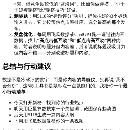
>60、但竞争度较低的“蓝海词”。比如你做穿搭，“小个
子短裤穿搭”比“穿搭技巧”好做。
测标题
：用5118的“标题评分”功能，把你拟好的3个标题
输入进去，它会按预估点击率排序。选分最高的那个发
布。
复盘优化
：每周用飞瓜数据或ChatGPT跑一遍过往内容
数据，找出
“高点击低互动”
和
“低点击高互动”
两种内
容。前者说明标题好但内容差，后者说明标题没吸引力
但内容不错——分别改进标题和内容。
总结与行动建议
数据不是冷冰冰的数字，而是你内容的导航仪。别再说“我不
会分析”，这5款工具都是鼠标点一点就能用的。我给你一个
最
小行动清单
：
今天打开新榜，找到你的行业热点
明天用巨量算数搜索一个关键词，截图保存趋势图
后天用5118生成一篇内容大纲
下周用飞瓜数据复盘你的一条视频