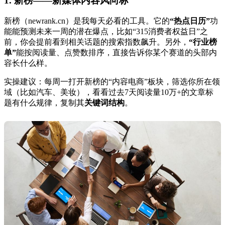
1. 新榜——新媒体内容风向标
新榜（newrank.cn）是我每天必看的工具。它的
“热点日历”
功
能能预测未来一周的潜在爆点，比如“315消费者权益日”之
前，你会提前看到相关话题的搜索指数飙升。另外，
“行业榜
单”
能按阅读量、点赞数排序，直接告诉你某个赛道的头部内
容长什么样。
实操建议：每周一打开新榜的“内容电商”板块，筛选你所在领
域（比如汽车、美妆），看看过去7天阅读量10万+的文章标
题有什么规律，复制其
关键词结构
。