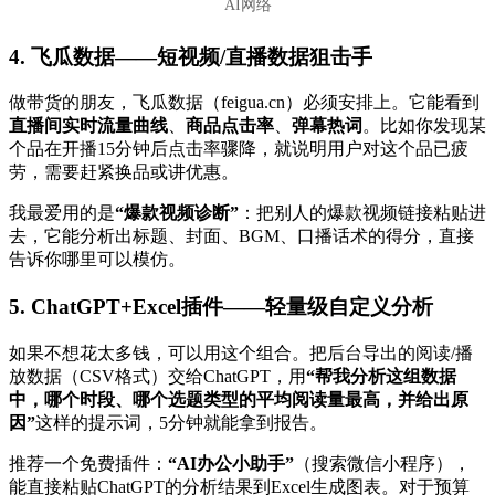
AI网络
4. 飞瓜数据——短视频/直播数据狙击手
做带货的朋友，飞瓜数据（feigua.cn）必须安排上。它能看到
直播间实时流量曲线
、
商品点击率
、
弹幕热词
。比如你发现某
个品在开播15分钟后点击率骤降，就说明用户对这个品已疲
劳，需要赶紧换品或讲优惠。
我最爱用的是
“爆款视频诊断”
：把别人的爆款视频链接粘贴进
去，它能分析出标题、封面、BGM、口播话术的得分，直接
告诉你哪里可以模仿。
5. ChatGPT+Excel插件——轻量级自定义分析
如果不想花太多钱，可以用这个组合。把后台导出的阅读/播
放数据（CSV格式）交给ChatGPT，用
“帮我分析这组数据
中，哪个时段、哪个选题类型的平均阅读量最高，并给出原
因”
这样的提示词，5分钟就能拿到报告。
推荐一个免费插件：
“AI办公小助手”
（搜索微信小程序），
能直接粘贴ChatGPT的分析结果到Excel生成图表。对于预算