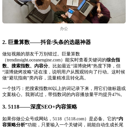
办公
2. 巨量算数——抖音/头条的选题神器
做短视频的朋友千万别错过。巨量算数
（trendinsight.oceanengine.com）能实时查看关键词的
综合指
数、搜索指数、内容分
。比如最近“淄博烧烤”热度下降，但
“淄博烧烤攻略”还在涨，说明用户从围观转向了行动。这时候
做“避坑指南”类内容，流量精准且转化高。
一个技巧：把搜索指数80以上的词记录下来，用它们做标题或
文案核心。我测试过，带指数词的内容播放量平均提升47%。
3. 5118——深度SEO+内容策略
如果你做公众号或网站，5118（5118.com）是必备。它的
“内
容策略分析”
功能，只要输入一个关键词，就能自动生成长尾