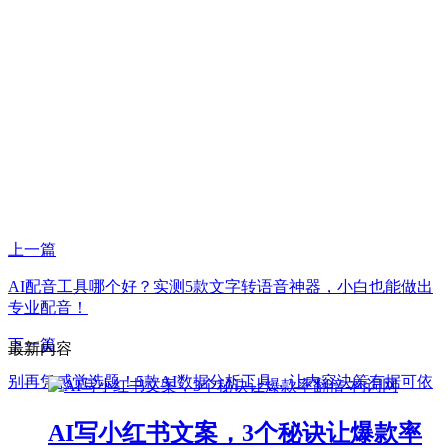
上一篇
AI配音工具哪个好？实测5款文字转语音神器，小白也能做出
专业配音！
下一篇
最新内容
别再凭感觉选题！5款AI数据分析工具，让内容决策有据可依
AI写小红书文案，3个秘诀让爆款率