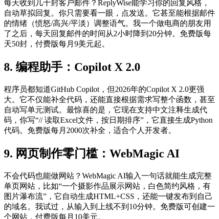
每天收到几十封客户邮件？ReplyWise能学习你的回复风格，
自动草拟回复。你只需要看一眼，点发送。它甚至能根据邮件
的情绪（愤怒/高兴/平淡）调整语气。我一个做电商的朋友用
了之后，每天回复邮件的时间从2小时降到20分钟。免费版每
天50封，付费版每月9美元起。
8. 编程助手：Copilot X 2.0
程序员都知道GitHub Copilot，但2026年的Copilot X 2.0更强
大。它不仅能补全代码，还能直接根据需求写整个函数，甚至
自动写单元测试。最惊喜的是，它现在支持中文注释生成代
码，你写“// 读取Excel文件，按日期排序”，它直接生成Python
代码。免费版每月2000次补全，适合个人开发者。
9. 网页制作零门槛：WebMagic AI
不会代码也能做网站？WebMagic AI输入一句话就能生成完整
单页网站，比如“一个摄影作品展示网站，白色简约风格，有
图片瀑布流”，它自动生成HTML+CSS，还能一键发布到自己
的域名。我试过，从输入到上线不到10分钟。免费版可创建一
个网站，付费版每月10美元。