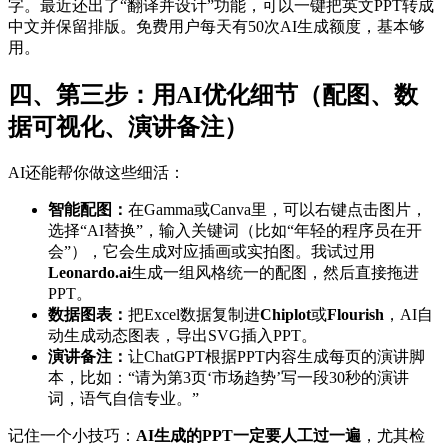
字。最近还出了“翻译并设计”功能，可以一键把英文PPT转成
中文并保留排版。免费用户每天有50次AI生成额度，基本够
用。
四、第三步：用AI优化细节（配图、数
据可视化、演讲备注）
AI还能帮你做这些细活：
智能配图：
在Gamma或Canva里，可以右键点击图片，
选择“AI替换”，输入关键词（比如“年轻的程序员在开
会”），它会生成对应插画或实拍图。我试过用
Leonardo.ai
生成一组风格统一的配图，然后直接拖进
PPT。
数据图表：
把Excel数据复制进
Chiplot
或
Flourish
，AI自
动生成动态图表，导出SVG插入PPT。
演讲备注：
让ChatGPT根据PPT内容生成每页的演讲脚
本，比如：“请为第3页‘市场趋势’写一段30秒的演讲
词，语气自信专业。”
记住一个小技巧：
AI生成的PPT一定要人工过一遍
，尤其检