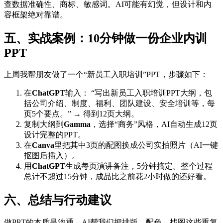
查数据准确性、商标、敏感词。AI可能有幻觉，但设计和内
容框架绝对靠谱。
五、实战案例：10分钟做一份企业内训
PPT
上周我帮朋友做了一个“新员工入职培训”PPT，步骤如下：
在
ChatGPT
输入： “写出新员工入职培训PPT大纲，包
括公司介绍、制度、福利、团队建设、安全培训等，每
页5个要点。” → 得到12页大纲。
复制大纲到
Gamma
，选择“商务”风格，AI自动生成12页
设计完整的PPT。
在
Canva
里把其中3页的配图换成公司实拍照片（AI一键
抠图后插入）。
用
ChatGPT
生成每页演讲备注，5分钟搞定。整个过程
总计不超过15分钟，成品比之前花2小时做的还好看。
六、总结与行动建议
做PPT的本质是沟通，AI帮我们把排版、配色、找图这些重复