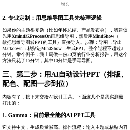
增长
2. 专业定制：用思维导图工具先梳理逻辑
如果你的主题很复杂（比如年终总结、产品发布会），我建议
先用
Xmind
或
ProcessOn
画思维导图，然后用
MindShow
（一
款把思维导图转PPT的工具）直接导入。步骤：导图→导出
Markdown→粘贴进MindShow→生成PPT。整个过程不超过3
分钟。举个例子：我上周做一份20页的行业分析报告，用这个
方法只花了15分钟，其中10分钟是手写导图。
三、第二步：用AI自动设计PPT（排版、
配色、配图一步到位）
内容有了，接下来交给AI设计工具。下面这几个是我实测最
好用的：
1.
Gamma
：目前最全能的AI PPT工具
它支持中文，生成质量贼高。操作流程：输入主题或粘贴内容