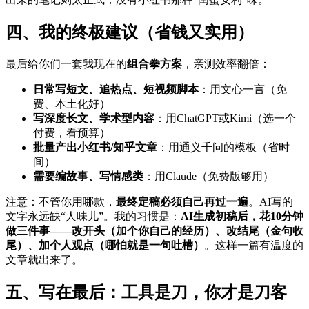
四、我的终极建议（省钱又实用）
最后给你们一套我现在的
组合拳方案
，亲测效率翻倍：
日常写短文、追热点、短视频脚本
：用文心一言（免
费、本土化好）
写深度长文、学术型内容
：用ChatGPT或Kimi（选一个
付费，看预算）
批量产出小红书/知乎文章
：用通义千问的模板（省时
间）
需要编故事、写情感类
：用Claude（免费版够用）
注意：不管你用哪款，
最终定稿必须自己再过一遍
。AI写的
文字永远缺“人味儿”。我的习惯是：
AI生成初稿后，花10分钟
做三件事——改开头（加个你自己的经历）、改结尾（金句收
尾）、加个人观点（哪怕就是一句吐槽）
。这样一篇有温度的
文章就出来了。
五、写在最后：工具是刀，你才是刀客