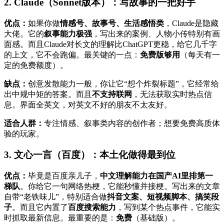
2. Claude（Sonnet版本）：写故事的一把好手
优点：
如果你做
情感号、故事号、生活感悟类
，Claude是隐藏
大佬。它的
叙事能力极强
，写出来的案例、人物小传特别有画
面感。而且Claude对长文的理解比ChatGPT更稳，给它几千字
的上文，它不会跑偏。最关键的一点：
免费版够用
（每天有一
定的免费额度）。
缺点：
创意发散能力一般，你让它“想个炸裂标题”，它经常给
出中规中矩的答案。而且
不支持联网
，无法获取实时热点信
息。界面全英文，对英文不好的朋友不太友好。
适合人群：
专注情感、叙事类内容的创作者；想要免费高质体
验的玩家。
3. 文心一言（百度）：本土化做得最到位
优点：
毕竟是百度亲儿子，
中文理解能力在国产AI里排第一
梯队
。你给它一句网络热梗，它能秒懂并接梗。写出来的文章
自带“老铁味儿”，特别适合做
抖音文案、短视频脚本、搞笑段
子
。而且它内置了
百度搜索能力
，写到某个热点事件，它能实
时抓取最新信息。最重要的是：
免费
（基础版）。