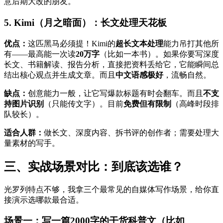
意后期大改的朋友。
5. Kimi（月之暗面）：长文处理天花板
优点：
这匹黑马必须提！Kimi的
超长文本处理
能力吊打其他所
有——最高能一次读
20万字
（比如一本书）。如果你要写深度
长文、书籍解读、报告分析，直接把资料丢给它，它能瞬间总
结出核心观点并生成文章。而且
中文语感极好
，流畅自然。
缺点：
创意能力一般，让它写爆款标题有时会翻车。而且
不支
持图片识别
（只能传文字）。目前
免费但有限制
（高峰时段排
队较长）。
适合人群：
做长文、深度内容、拆书评的创作者；需要处理大
量素材的写手。
三、实战场景对比：到底该选谁？
光罗列特点不够，我拿三个最常见的自媒体写作场景，给你直
接演示选哪款最合适。
场景一：写一篇2000字的干货科普文（比如