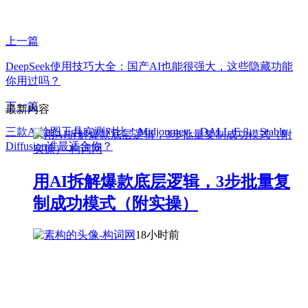
上一篇
DeepSeek使用技巧大全：国产AI也能很强大，这些隐藏功能
你用过吗？
下一篇
最新内容
三款AI绘图工具实测对比！Midjourney、DALL-E 3、Stable
Diffusion谁最适合你？
用AI拆解爆款底层逻辑，3步批量复
制成功模式（附实操）
18小时前