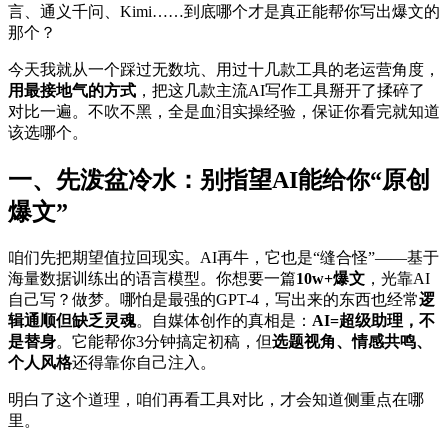
言、通义千问、Kimi……到底哪个才是真正能帮你写出爆文的
那个？
今天我就从一个踩过无数坑、用过十几款工具的老运营角度，
用最接地气的方式
，把这几款主流AI写作工具掰开了揉碎了
对比一遍。不吹不黑，全是血泪实操经验，保证你看完就知道
该选哪个。
一、先泼盆冷水：别指望AI能给你“原创
爆文”
咱们先把期望值拉回现实。AI再牛，它也是“缝合怪”——基于
海量数据训练出的语言模型。你想要一篇
10w+爆文
，光靠AI
自己写？做梦。哪怕是最强的GPT-4，写出来的东西也经常
逻
辑通顺但缺乏灵魂
。自媒体创作的真相是：
AI=超级助理，不
是替身
。它能帮你3分钟搞定初稿，但
选题视角、情感共鸣、
个人风格
还得靠你自己注入。
明白了这个道理，咱们再看工具对比，才会知道侧重点在哪
里。