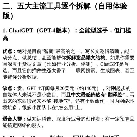
二、五大主流工具逐个拆解（自用体验
版）
1. ChatGPT（GPT-4版本）：全能型选手，但门槛
高
优点：
绝对是目前“智商”最高的之一。写长文逻辑清晰，能自
动分点、做总结，甚至能帮你
拆解竞品爆文结构
。如果你需要
写深度干货型文章（比如行业分析、评测），ChatGPT是首
选。而且它的
插件生态
太香了——联网搜索、生成图表、甚至
能帮你分析数据。
缺点：
贵。GPT-4订阅每月20美元（约140元），对刚起步的
自媒体人来说不是小数目。而且
中文语感依然有“翻译腔”
，写
出来的东西读起来不够“接地气”。还有个致命伤：国内网络环
境坑多，很多小团队卡在“怎么用”上。
适合人群：
做知识科普、深度行业号的创作者；有一定预算且
能搞定网络的朋友。