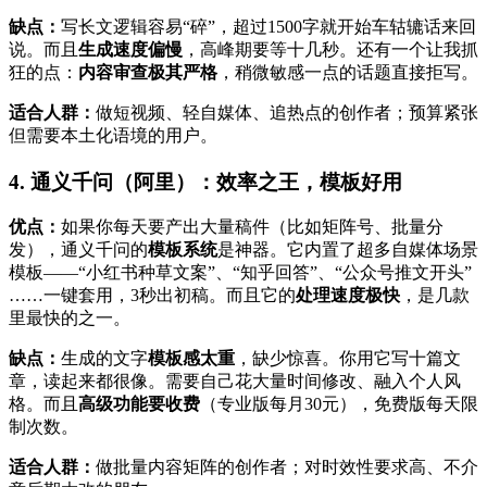
缺点：
写长文逻辑容易“碎”，超过1500字就开始车轱辘话来回
说。而且
生成速度偏慢
，高峰期要等十几秒。还有一个让我抓
狂的点：
内容审查极其严格
，稍微敏感一点的话题直接拒写。
适合人群：
做短视频、轻自媒体、追热点的创作者；预算紧张
但需要本土化语境的用户。
4. 通义千问（阿里）：效率之王，模板好用
优点：
如果你每天要产出大量稿件（比如矩阵号、批量分
发），通义千问的
模板系统
是神器。它内置了超多自媒体场景
模板——“小红书种草文案”、“知乎回答”、“公众号推文开头”
……一键套用，3秒出初稿。而且它的
处理速度极快
，是几款
里最快的之一。
缺点：
生成的文字
模板感太重
，缺少惊喜。你用它写十篇文
章，读起来都很像。需要自己花大量时间修改、融入个人风
格。而且
高级功能要收费
（专业版每月30元），免费版每天限
制次数。
适合人群：
做批量内容矩阵的创作者；对时效性要求高、不介