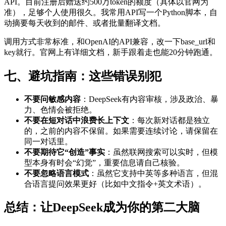
API。目前注册后赠送约500万token的额度（具体以官网为
准），足够个人使用很久。我常用API写一个Python脚本，自
动摘要每天收到的邮件、或者批量翻译文档。
调用方式非常标准，和OpenAI的API兼容，改一下base_url和
key就行。官网上有详细文档，新手跟着走也能20分钟跑通。
七、避坑指南：这些错误别犯
不要问敏感内容
：DeepSeek有内容审核，涉及政治、暴
力、色情会被拒绝。
不要在短对话中浪费长上下文
：每次新对话都是独立
的，之前的内容不保留。如果需要连续讨论，请保留在
同一对话里。
不要期待它“创造”事实
：虽然联网搜索可以实时，但模
型本身有时会“幻觉”，重要信息请自己核验。
不要忽略语言模式
：虽然它支持中英等多种语言，但混
合语言提问效果更好（比如中文指令+英文术语）。
总结：让DeepSeek成为你的第二大脑