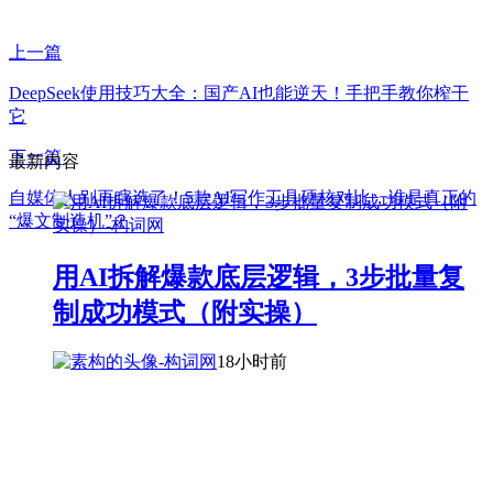
上一篇
DeepSeek使用技巧大全：国产AI也能逆天！手把手教你榨干
它
下一篇
最新内容
自媒体人别再瞎选了！5款AI写作工具硬核对比，谁是真正的
“爆文制造机”？
用AI拆解爆款底层逻辑，3步批量复
制成功模式（附实操）
18小时前