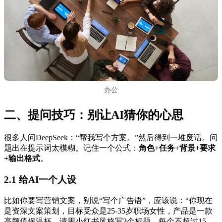
办公
二、提问技巧：别让AI猜你的心思
很多人问DeepSeek：“帮我写个方案。”然后得到一堆废话。问
题出在提示词太模糊。记住一个公式：
角色+任务+背景+要求
+输出格式
。
2.1 给AI一个人设
比如你要写营销文案，别说“写个广告语”，应该说：“你现在
是资深文案策划，目标受众是25-35岁职场女性，产品是一款
高颜值保温杯。请用小红书风格写3个标题，每个不超过15