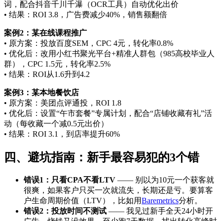
词，配合抖音千川千瀑（OCR工具）自动优化出价
• 结果：ROI 3.8，广告费减少40%，销售额翻倍
案例2：某在线课程推广
• 原方案：投放百度SEM，CPC 4元，转化率0.8%
• 优化后：改用小红书聚光平台+精准人群包（985高校毕业人
群），CPC 1.5元，转化率2.5%
• 结果：ROI从1.6升到4.2
案例3：某本地餐饮店
• 原方案：美团点评通投，ROI 1.8
• 优化后：设置“午市套餐”专属计划，配合“店铺收藏有礼”活
动（每收藏一个减0.5元出价）
• 结果：ROI 3.1，到店率提升60%
四、避坑指南：新手最容易犯的3个错
错误1：只看CPA不看LTV
—— 别以为10元一个获客就
很爽，如果客户只买一次就流失，长期还是亏。要算客
户生命周期价值（LTV），比如用
Baremetrics
分析。
错误2：投放时间不测试
—— 我见过新手全天24小时开