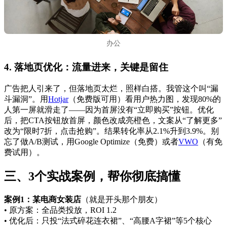
办公
4. 落地页优化：流量进来，关键是留住
广告把人引来了，但落地页太烂，照样白搭。我管这个叫“漏
斗漏洞”。用
Hotjar
（免费版可用）看用户热力图，发现80%的
人第一屏就滑走了——因为首屏没有“立即购买”按钮。优化
后，把CTA按钮放首屏，颜色改成亮橙色，文案从“了解更多”
改为“限时7折，点击抢购”。结果转化率从2.1%升到3.9%。别
忘了做A/B测试，用Google Optimize（免费）或者
VWO
（有免
费试用）。
三、3个实战案例，帮你彻底搞懂
案例1：某电商女装店
（就是开头那个朋友）
• 原方案：全品类投放，ROI 1.2
• 优化后：只投“法式碎花连衣裙”、“高腰A字裙”等5个核心