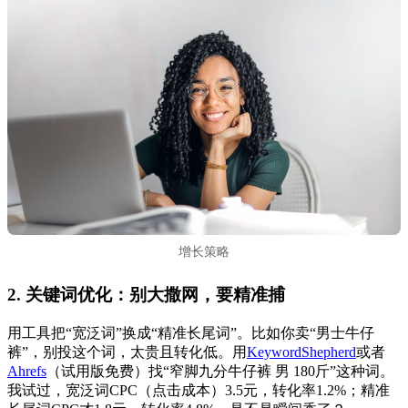
增长策略
2. 关键词优化：别大撒网，要精准捕
用工具把“宽泛词”换成“精准长尾词”。比如你卖“男士牛仔
裤”，别投这个词，太贵且转化低。用
KeywordShepherd
或者
Ahrefs
（试用版免费）找“窄脚九分牛仔裤 男 180斤”这种词。
我试过，宽泛词CPC（点击成本）3.5元，转化率1.2%；精准