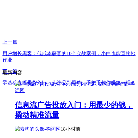
上一篇
用户增长黑客：低成本获客的10个实战案例，小白也能直接抄
作业
下一篇
最新内容
零基础直播带货入门：从选品到爆单，手把手教你赚第一桶金
信息流广告投放入门：用最少的钱，
撬动精准流量
18小时前