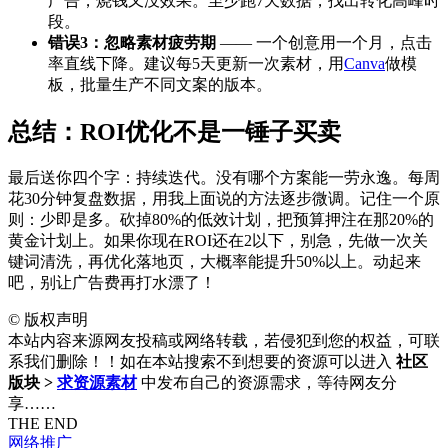
广告，烧钱又没效果。至少跑7天数据，找出转化高峰时
段。
错误3：忽略素材疲劳期
—— 一个创意用一个月，点击
率直线下降。建议每5天更新一次素材，用
Canva
做模
板，批量生产不同文案的版本。
总结：ROI优化不是一锤子买卖
最后送你四个字：持续迭代。没有哪个方案能一劳永逸。每周
花30分钟复盘数据，用我上面说的方法逐步微调。记住一个原
则：少即是多。砍掉80%的低效计划，把预算押注在那20%的
黄金计划上。如果你现在ROI还在2以下，别急，先做一次关
键词清洗，再优化落地页，大概率能提升50%以上。动起来
吧，别让广告费再打水漂了！
©
版权声明
本站内容来源网友投稿或网络转载，若侵犯到您的权益，可联
系我们删除！！如在本站搜索不到想要的资源可以进入
社区
版块 >
求资源素材
中发布自己的资源需求，等待网友分
享……
THE END
网络推广