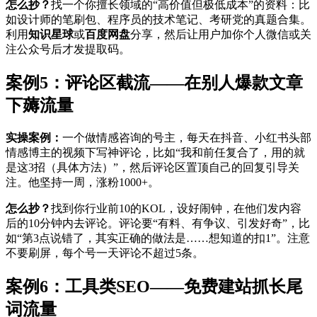
怎么抄？
找一个你擅长领域的“高价值但极低成本”的资料：比
如设计师的笔刷包、程序员的技术笔记、考研党的真题合集。
利用
知识星球
或
百度网盘
分享，然后让用户加你个人微信或关
注公众号后才发提取码。
案例5：评论区截流——在别人爆款文章
下薅流量
实操案例：
一个做情感咨询的号主，每天在抖音、小红书头部
情感博主的视频下写神评论，比如“我和前任复合了，用的就
是这3招（具体方法）”，然后评论区置顶自己的回复引导关
注。他坚持一周，涨粉1000+。
怎么抄？
找到你行业前10的KOL，设好闹钟，在他们发内容
后的10分钟内去评论。评论要“有料、有争议、引发好奇”，比
如“第3点说错了，其实正确的做法是……想知道的扣1”。注意
不要刷屏，每个号一天评论不超过5条。
案例6：工具类SEO——免费建站抓长尾
词流量