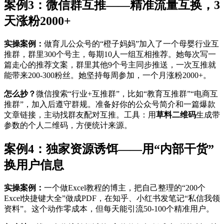
案例3：微信群互推——精准流量互换，3
天涨粉2000+
实操案例：
做育儿公众号的“橙子妈妈”加入了一个母婴行业互
推群，群里300个号主，每期10人一组互相推荐。她每次写一
篇走心的推荐文案，群里其他9个号主同步推送，一次互推就
能带来200-300粉丝。她坚持每周参加，一个月涨粉2000+。
怎么抄？
微信搜索“行业+互推群”，比如“教育互推群”“电商互
推群”，加入后遵守群规。准备好你的公众号简介和一篇爆款
文章链接，主动找群友配对互推。工具：用
草料二维码
生成带
参数的个人二维码，方便统计来源。
案例4：独家资源诱饵——用“内部干货”
换用户信息
实操案例：
一个做Excel教程的博主，把自己整理的“200个
Excel快捷键大全”做成PDF，在知乎、小红书发笔记“私信我领
资料”。这个动作零成本，但每天能引流50-100个精准用户。