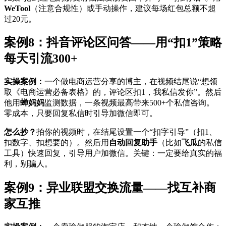
WeTool
（注意合规性）或手动操作，建议每场红包总额不超
过20元。
案例8：抖音评论区问答——用“扣1”策略
每天引流300+
实操案例：
一个做电商运营分享的博主，在视频结尾说“想领
取《电商运营必备表格》的，评论区扣1，我私信发你”。然后
他用
蝉妈妈
监测数据，一条视频最高带来500+个私信咨询。
零成本，只要回复私信时引导加微信即可。
怎么抄？
拍你的视频时，在结尾设置一个“扣字引导”（扣1、
扣数字、扣想要的）。然后用
自动回复助手
（比如
飞瓜
的私信
工具）快速回复，引导用户加微信。关键：一定要给真实的福
利，别骗人。
案例9：异业联盟交换流量——找互补商
家互推