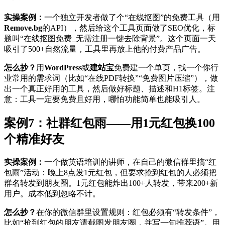
实操案例：
一个独立开发者做了个“在线抠图”的免费工具（用
Remove.bg
的API），然后给这个工具页面做了SEO优化，标
题叫“在线抠图免费_无需注册一键去除背景”。这个页面一天
吸引了500+自然流量，工具里再放上他的付费产品广告。
怎么抄？
用
WordPress
或
建站宝
免费建一个单页，找一个你行
业常用的需求词（比如“在线PDF转换”“免费图片压缩”），做
出一个真正好用的工具，然后做好标题、描述和H1标签。注
意：工具一定要免费且好用，哪怕功能简单也能吸引人。
案例7：社群红包雨——用1元红包换100
个精准好友
实操案例：
一个做英语培训的讲师，在自己的微信群里搞“红
包雨”活动：晚上8点发1元红包，但要求抢到红包的人必须把
群名转发到朋友圈。1元红包能炸出100+人转发，带来200+新
用户。成本低到忽略不计。
怎么抄？
在你的微信群里设置规则：红包必须有“转发条件”，
比如“抢到红包的朋友请截图发朋友圈，并写一句推荐语”。用