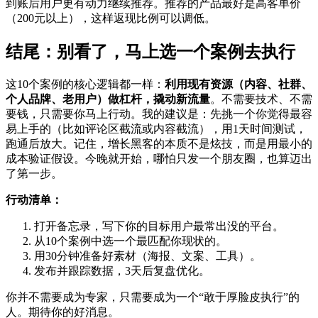
到账后用户更有动力继续推荐。推荐的产品最好是高客单价
（200元以上），这样返现比例可以调低。
结尾：别看了，马上选一个案例去执行
这10个案例的核心逻辑都一样：
利用现有资源（内容、社群、
个人品牌、老用户）做杠杆，撬动新流量
。不需要技术、不需
要钱，只需要你马上行动。我的建议是：先挑一个你觉得最容
易上手的（比如评论区截流或内容截流），用1天时间测试，
跑通后放大。记住，增长黑客的本质不是炫技，而是用最小的
成本验证假设。今晚就开始，哪怕只发一个朋友圈，也算迈出
了第一步。
行动清单：
打开备忘录，写下你的目标用户最常出没的平台。
从10个案例中选一个最匹配你现状的。
用30分钟准备好素材（海报、文案、工具）。
发布并跟踪数据，3天后复盘优化。
你并不需要成为专家，只需要成为一个“敢于厚脸皮执行”的
人。期待你的好消息。