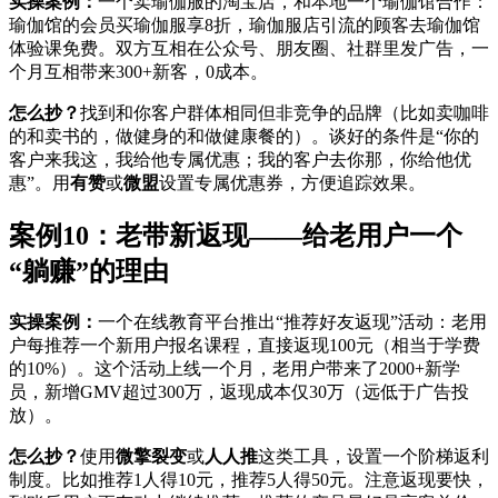
实操案例：
一个卖瑜伽服的淘宝店，和本地一个瑜伽馆合作：
瑜伽馆的会员买瑜伽服享8折，瑜伽服店引流的顾客去瑜伽馆
体验课免费。双方互相在公众号、朋友圈、社群里发广告，一
个月互相带来300+新客，0成本。
怎么抄？
找到和你客户群体相同但非竞争的品牌（比如卖咖啡
的和卖书的，做健身的和做健康餐的）。谈好的条件是“你的
客户来我这，我给他专属优惠；我的客户去你那，你给他优
惠”。用
有赞
或
微盟
设置专属优惠券，方便追踪效果。
案例10：老带新返现——给老用户一个
“躺赚”的理由
实操案例：
一个在线教育平台推出“推荐好友返现”活动：老用
户每推荐一个新用户报名课程，直接返现100元（相当于学费
的10%）。这个活动上线一个月，老用户带来了2000+新学
员，新增GMV超过300万，返现成本仅30万（远低于广告投
放）。
怎么抄？
使用
微擎裂变
或
人人推
这类工具，设置一个阶梯返利
制度。比如推荐1人得10元，推荐5人得50元。注意返现要快，