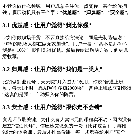
不管你做什么领域，用户愿意关注你、点赞你、甚至给你掏
钱，底层动机只有三个字：
“优越感”
、
“归属感”
、
“安全感”
。
3.1 优越感：让用户觉得“我比你强”
比如你做职场干货，不要直接给方法论，而是先制造焦虑：
“90%的职场人都在做无效加班”。用户一看：“我不是那90%，
我是那10%”，瞬间觉得优越。然后你给出解决方案，他更愿
意收藏。
3.2 归属感：让用户觉得“我们是一类人”
比如做副业账号，天天喊“月入过万”没用。你说“普通上班
族，每天1小时，靠AI写作多赚2000块”，普通上班族立刻觉得
“这说的是我”，自动归入你的阵营。
3.3 安全感：让用户觉得“跟你走不会错”
变现环节最关键。为什么有人卖99元的课程卖不动？因为没有
建立“信任闭环”。你应该先做免费干货（比如这篇），再推
9.9元的体验课，最后才推高价课。每一步都在给用户“安全