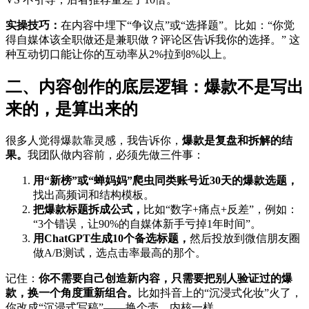
实操技巧：
在内容中埋下“争议点”或“选择题”。比如：“你觉
得自媒体该全职做还是兼职做？评论区告诉我你的选择。” 这
种互动切口能让你的互动率从2%拉到8%以上。
二、内容创作的底层逻辑：爆款不是写出
来的，是算出来的
很多人觉得爆款靠灵感，我告诉你，
爆款是复盘和拆解的结
果。
我团队做内容前，必须先做三件事：
用“新榜”或“蝉妈妈”爬虫同类账号近30天的爆款选题，
找出高频词和结构模板。
把爆款标题拆成公式，
比如“数字+痛点+反差”，例如：
“3个错误，让90%的自媒体新手亏掉1年时间”。
用ChatGPT生成10个备选标题，
然后投放到微信朋友圈
做A/B测试，选点击率最高的那个。
记住：
你不需要自己创造新内容，只需要把别人验证过的爆
款，换一个角度重新组合。
比如抖音上的“沉浸式化妆”火了，
你改成“沉浸式写稿”——换个壳，内核一样。