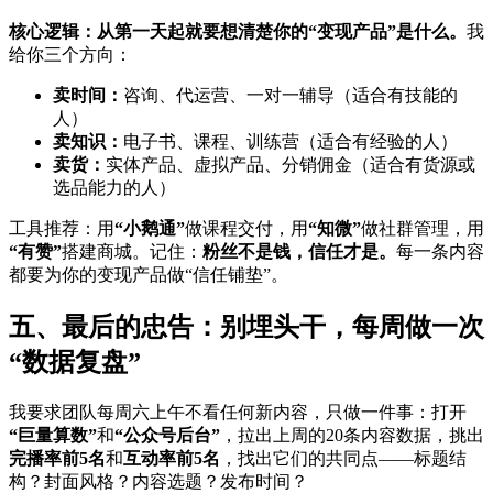
核心逻辑：从第一天起就要想清楚你的“变现产品”是什么。
我
给你三个方向：
卖时间：
咨询、代运营、一对一辅导（适合有技能的
人）
卖知识：
电子书、课程、训练营（适合有经验的人）
卖货：
实体产品、虚拟产品、分销佣金（适合有货源或
选品能力的人）
工具推荐：用
“小鹅通”
做课程交付，用
“知微”
做社群管理，用
“有赞”
搭建商城。记住：
粉丝不是钱，信任才是。
每一条内容
都要为你的变现产品做“信任铺垫”。
五、最后的忠告：别埋头干，每周做一次
“数据复盘”
我要求团队每周六上午不看任何新内容，只做一件事：打开
“巨量算数”
和
“公众号后台”
，拉出上周的20条内容数据，挑出
完播率前5名
和
互动率前5名
，找出它们的共同点——标题结
构？封面风格？内容选题？发布时间？