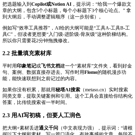
把选题输入到
Copilot或Notion AI
，提示词：“给我一个爆款文
章的大纲，包含5个小标题，每个小标题下3个核心论点。” 拿
到大纲后，手动调整逻辑顺序（这一步别省）。
例如写“效率工具推荐”，AI给的大纲可能是“工具A-工具B-工
具C”，但读者更想要“入门级-进阶级-骨灰级”这种阶梯结构。
所以你只需要花2分钟拖拽修改。
2.2 批量填充素材库
平时用
印象笔记
或
飞书文档
建一个“素材库”文件夹，看到好金
句、案例、数据直接存进去。写作时用
Flomo
的随机漫步功
能，能快速联想到之前记过的内容。
如果你没有积累，那就用
秘塔AI搜索
（metaso.cn）实时搜索
同类文章，提取关键案例和引用。这个工具会直接给你结构化
答案，比传统搜索省一半时间。
2.3 用AI写初稿，但要人工润色
把大纲+素材丢进
通义千问
（中文表现力强），提示词：“请根
据以下大纲和素材，写一篇口语化、有故事感的文章，每段不