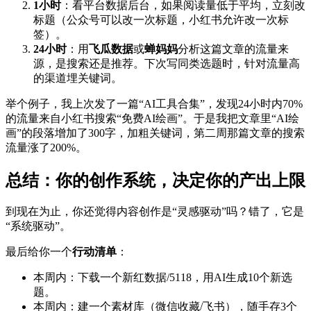
1小时
：看平台数据后台，如果阅读量低于平均，立刻改
标题（公众号可以改一次标题，小红书允许改一次标
签）。
24小时
：用
飞瓜数据
或
蝉妈妈
分析这篇文章的流量来
源，是搜索还是推荐。下次写同类选题时，针对流量高
的渠道埋关键词。
举个例子，我上次发了一篇“AI工具合集”，发现24小时内70%
的流量来自小红书搜索“免费AI绘画”。于是我把文章里“AI绘
画”的段落增加了300字，加粗关键词，第二周那篇文章的搜索
流量涨了200%。
总结：你的创作系统，决定你的产出上限
到现在为止，你还觉得内容创作是“灵感驱动”吗？错了，它是
“系统驱动”。
最后给你一个
行动清单
：
本周内：下载一个新红数据/5118，用AI生成10个新选
题。
本周内：建一个素材库（微信收藏/飞书），随手存3个