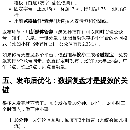
模板（白底+灰字+蓝色强调）。
固定字号：正文15px，标题17px，行间距1.75，段间距2
行。
用
浏览器插件“壹伴”
快速插入表情包和分隔线。
发布环节：用
新媒体管家
（浏览器插件）可以同时管理公众
号、知乎、头条。一键分发，还能自动保存多个平台的不同格
式（比如小红书要首图1:1，公众号首图2.35:1）。
如果你每天要发多个平台，强烈推荐
蚁小二
或者
融媒宝
，免费
版支持5个账号同步。设置好定时发布，比如每天早上8点、中
午12点、晚上7点，到点自动发。
五、发布后优化：数据复盘才是提效的关
键
很多人发完就不管了。其实发布后10分钟、1小时、24小时三
个时间点，做三件小事：
10分钟
：去评论区互动，回复前3个留言（系统会因此推
流）。