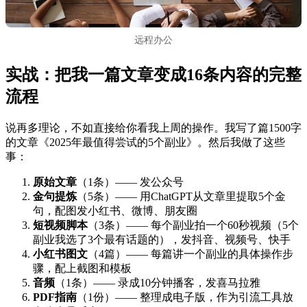
远程办公
实战：把我一篇文章变成16条内容的完整
流程
说再多理论，不如直接给你看我上周的操作。我写了篇1500字
的文章《2025年最值得尝试的5个副业》。然后我做了这些
事：
原始文章
（1条）—— 发公众号
金句提炼
（5条）—— 用ChatGPT从文章里提取5个金
句，配图发小红书、微博、朋友圈
短视频脚本
（3条）—— 每个副业拍一个60秒视频（5个
副业我选了3个最有话题的），发抖音、视频号、快手
小红书图文
（4篇）—— 每篇讲一个副业的具体操作步
骤，配上截图和模板
音频
（1条）—— 录成10分钟播客，发喜马拉雅
PDF指南
（1份）—— 整理成电子版，作为引流工具放