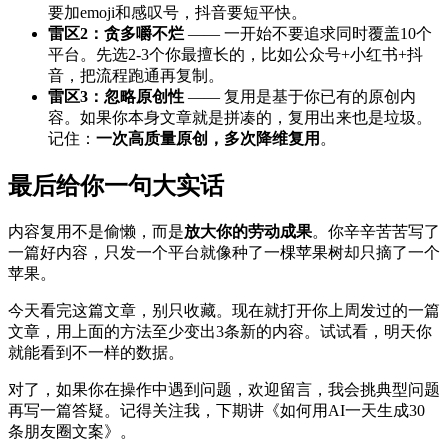
要加emoji和感叹号，抖音要短平快。
雷区2：贪多嚼不烂
—— 一开始不要追求同时覆盖10个
平台。先选2-3个你最擅长的，比如公众号+小红书+抖
音，把流程跑通再复制。
雷区3：忽略原创性
—— 复用是基于你已有的原创内
容。如果你本身文章就是拼凑的，复用出来也是垃圾。
记住：
一次高质量原创，多次降维复用
。
最后给你一句大实话
内容复用不是偷懒，而是
放大你的劳动成果
。你辛辛苦苦写了
一篇好内容，只发一个平台就像种了一棵苹果树却只摘了一个
苹果。
今天看完这篇文章，别只收藏。现在就打开你上周发过的一篇
文章，用上面的方法至少变出3条新的内容。试试看，明天你
就能看到不一样的数据。
对了，如果你在操作中遇到问题，欢迎留言，我会挑典型问题
再写一篇答疑。记得关注我，下期讲《如何用AI一天生成30
条朋友圈文案》。