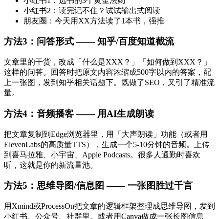
小红书1：选书的3个黄金法则
小红书2：读完记不住？试试输出式阅读
朋友圈：今天用XX方法读了1本书，强推
方法3：问答形式 —— 知乎/百度知道截流
文章里的干货，改成「什么是XXX？」「如何做到XXX？」
这样的问答。回答时把原文内容浓缩成500字以内的答案，配
上一张图，发到知乎相关话题下。既做了SEO，又引了精准流
量。
方法4：音频播客 —— 用AI生成朗读
把文章复制到Edge浏览器里，用「大声朗读」功能（或者用
ElevenLabs的高质量TTS），生成一个5-10分钟的音频。上传
到喜马拉雅、小宇宙、Apple Podcasts。很多人通勤时喜欢
听，这就是你的新流量池。
方法5：思维导图/信息图 —— 一张图胜过千言
用Xmind或ProcessOn把文章的逻辑框架整理成思维导图，发到
小红书、公众号、社群里。或者用Canva做成一张长图信息