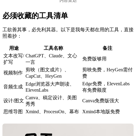
内容策划
必须收藏的工具清单
工欲善其事，必先利其器。以下是我每天都在用的工具，直接
照着抄：
用途
工具名称
备注
文本改写/
ChatGPT、Claude、文心
免费版够用
扩写
一言
剪映（图文成片）、
剪映免费，HeyGen需付
视频制作
CapCut、HeyGen
费
Edge免费，ElevenLabs
Edge浏览器大声朗读、
音频生成
ElevenLabs
有免费额度
Canva、稿定设计、美图
设计/图文
Canva免费版强大
秀秀
思维导图
Xmind、ProcessOn、幕布
Xmind本地版免费