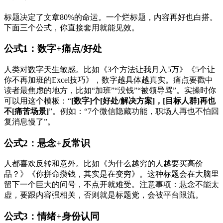
标题决定了文章80%的命运。一个烂标题，内容再好也白搭。
下面三个公式，你直接套用就能见效。
公式1：数字+痛点/好处
人类对数字天生敏感。比如《3个方法让我月入5万》《5个让
你不再加班的Excel技巧》，数字越具体越真实。痛点要戳中
读者最焦虑的地方，比如“加班”“没钱”“被领导骂”。实操时你
可以用这个模板：“
[数字]个[好处/解决方案]，[目标人群]再也
不[痛苦场景]
”。例如：“7个微信隐藏功能，职场人再也不怕回
复消息慢了”。
公式2：悬念+反常识
人都喜欢反转和意外。比如《为什么越穷的人越要买高价
品？》《你拼命攒钱，其实是在变穷》。这种标题会在大脑里
留下一个巨大的问号，不点开就难受。注意事项：悬念不能太
虚，要跟内容强相关，否则就是标题党，会被平台限流。
公式3：情绪+身份认同