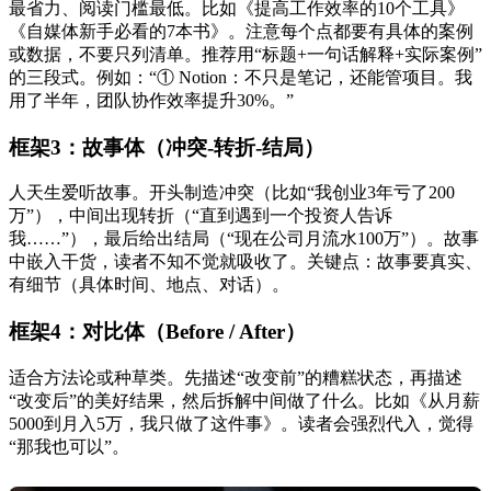
最省力、阅读门槛最低。比如《提高工作效率的10个工具》
《自媒体新手必看的7本书》。注意每个点都要有具体的案例
或数据，不要只列清单。推荐用“标题+一句话解释+实际案例”
的三段式。例如：“① Notion：不只是笔记，还能管项目。我
用了半年，团队协作效率提升30%。”
框架3：故事体（冲突-转折-结局）
人天生爱听故事。开头制造冲突（比如“我创业3年亏了200
万”），中间出现转折（“直到遇到一个投资人告诉
我……”），最后给出结局（“现在公司月流水100万”）。故事
中嵌入干货，读者不知不觉就吸收了。关键点：故事要真实、
有细节（具体时间、地点、对话）。
框架4：对比体（Before / After）
适合方法论或种草类。先描述“改变前”的糟糕状态，再描述
“改变后”的美好结果，然后拆解中间做了什么。比如《从月薪
5000到月入5万，我只做了这件事》。读者会强烈代入，觉得
“那我也可以”。