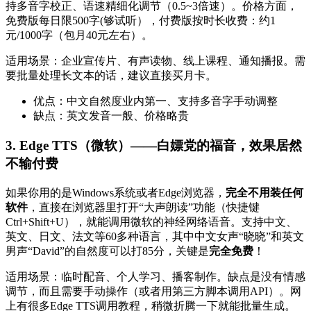
持多音字校正、语速精细化调节（0.5~3倍速）。价格方面，
免费版每日限500字(够试听），付费版按时长收费：约1
元/1000字（包月40元左右）。
适用场景：企业宣传片、有声读物、线上课程、通知播报。需
要批量处理长文本的话，建议直接买月卡。
优点：中文自然度业内第一、支持多音字手动调整
缺点：英文发音一般、价格略贵
3. Edge TTS（微软）——白嫖党的福音，效果居然
不输付费
如果你用的是Windows系统或者Edge浏览器，
完全不用装任何
软件
，直接在浏览器里打开“大声朗读”功能（快捷键
Ctrl+Shift+U），就能调用微软的神经网络语音。支持中文、
英文、日文、法文等60多种语言，其中中文女声“晓晓”和英文
男声“David”的自然度可以打85分，关键是
完全免费
！
适用场景：临时配音、个人学习、播客制作。缺点是没有情感
调节，而且需要手动操作（或者用第三方脚本调用API）。网
上有很多Edge TTS调用教程，稍微折腾一下就能批量生成。