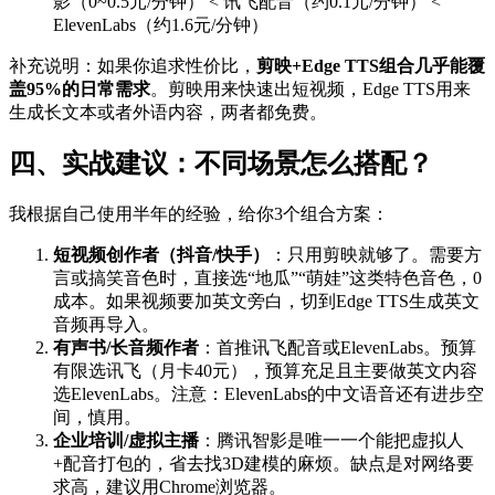
影（0~0.5元/分钟） < 讯飞配音（约0.1元/分钟） <
ElevenLabs（约1.6元/分钟）
补充说明：如果你追求性价比，
剪映+Edge TTS组合几乎能覆
盖95%的日常需求
。剪映用来快速出短视频，Edge TTS用来
生成长文本或者外语内容，两者都免费。
四、实战建议：不同场景怎么搭配？
我根据自己使用半年的经验，给你3个组合方案：
短视频创作者（抖音/快手）
：只用剪映就够了。需要方
言或搞笑音色时，直接选“地瓜”“萌娃”这类特色音色，0
成本。如果视频要加英文旁白，切到Edge TTS生成英文
音频再导入。
有声书/长音频作者
：首推讯飞配音或ElevenLabs。预算
有限选讯飞（月卡40元），预算充足且主要做英文内容
选ElevenLabs。注意：ElevenLabs的中文语音还有进步空
间，慎用。
企业培训/虚拟主播
：腾讯智影是唯一一个能把虚拟人
+配音打包的，省去找3D建模的麻烦。缺点是对网络要
求高，建议用Chrome浏览器。