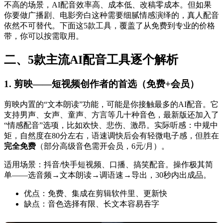
不高的场景，AI配音效率高、成本低、改稿零成本。但如果
你要做广播剧、电影旁白这种需要细腻情感演绎的，真人配音
依然不可替代。下面这5款工具，覆盖了从免费到专业的价格
带，你可以按需取用。
二、5款主流AI配音工具逐个解析
1. 剪映——短视频创作者的首选（免费+会员）
剪映内置的“文本朗读”功能，可能是你接触最多的AI配音。它
支持男声、女声、童声、方言等几十种音色，最新版还加入了
“情感配音”选项，比如欢快、悲伤、激昂。实际听感：中规中
矩，自然度在80分左右，语速调快后会有轻微电子感，但胜在
完全免费
（部分高级音色需开会员，6元/月）。
适用场景：抖音/快手短视频、口播、搞笑配音。操作极其简
单——选音频→文本朗读→调语速→导出，30秒内出成品。
优点：免费、集成在剪辑软件里、更新快
缺点：音色选择有限、长文本容易吞字