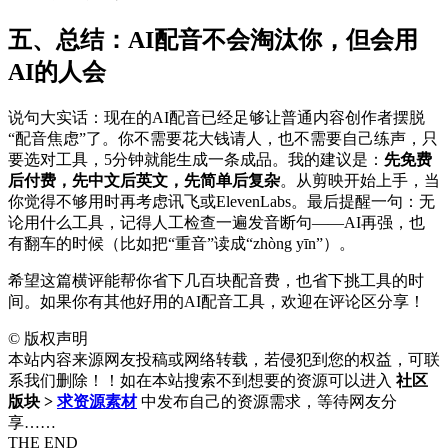
五、总结：AI配音不会淘汰你，但会用
AI的人会
说句大实话：现在的AI配音已经足够让普通内容创作者摆脱
“配音焦虑”了。你不需要花大钱请人，也不需要自己练声，只
要选对工具，5分钟就能生成一条成品。我的建议是：
先免费
后付费，先中文后英文，先简单后复杂
。从剪映开始上手，当
你觉得不够用时再考虑讯飞或ElevenLabs。最后提醒一句：无
论用什么工具，记得人工检查一遍发音断句——AI再强，也
有翻车的时候（比如把“重音”读成“zhòng yīn”）。
希望这篇横评能帮你省下几百块配音费，也省下挑工具的时
间。如果你有其他好用的AI配音工具，欢迎在评论区分享！
©
版权声明
本站内容来源网友投稿或网络转载，若侵犯到您的权益，可联
系我们删除！！如在本站搜索不到想要的资源可以进入
社区
版块 >
求资源素材
中发布自己的资源需求，等待网友分
享……
THE END