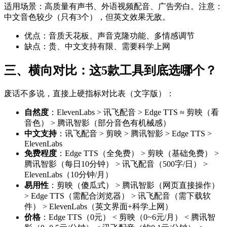
适用场景：高质量有声书、外语视频配音、广告旁白。注意：
中文音色较少（只有3个），但英文效果无敌。
优点：音质天花板、声音克隆功能、多情感调节
缺点：贵、中文支持有限、需要科学上网
三、横向对比：这5款工具到底选哪个？
废话不多说，直接上硬指标对比表（文字版）：
自然度
：ElevenLabs > 讯飞配音 > Edge TTS ≈ 剪映（看
音色） > 腾讯智影（部分音色有机械感）
中文支持
：讯飞配音 > 剪映 > 腾讯智影 > Edge TTS >
ElevenLabs
免费程度
：Edge TTS（全免费） > 剪映（基础免费） >
腾讯智影（每日10分钟） > 讯飞配音（500字/日） >
ElevenLabs（10分钟/月）
易用性
：剪映（傻瓜式） > 腾讯智影（网页直接操作）
> Edge TTS（需配合浏览器） > 讯飞配音（需下载软
件） > ElevenLabs（英文界面+科学上网）
价格
：Edge TTS（0元） < 剪映（0~6元/月） < 腾讯智