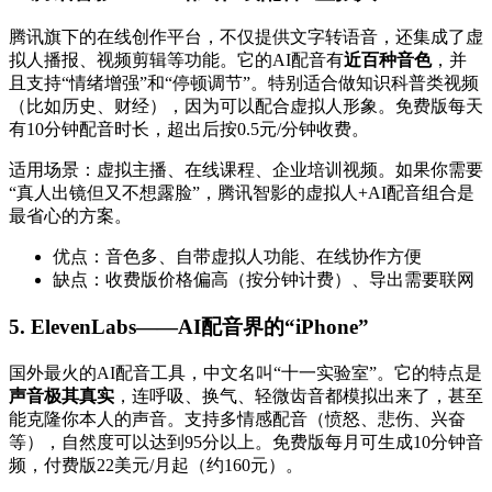
腾讯旗下的在线创作平台，不仅提供文字转语音，还集成了虚
拟人播报、视频剪辑等功能。它的AI配音有
近百种音色
，并
且支持“情绪增强”和“停顿调节”。特别适合做知识科普类视频
（比如历史、财经），因为可以配合虚拟人形象。免费版每天
有10分钟配音时长，超出后按0.5元/分钟收费。
适用场景：虚拟主播、在线课程、企业培训视频。如果你需要
“真人出镜但又不想露脸”，腾讯智影的虚拟人+AI配音组合是
最省心的方案。
优点：音色多、自带虚拟人功能、在线协作方便
缺点：收费版价格偏高（按分钟计费）、导出需要联网
5. ElevenLabs——AI配音界的“iPhone”
国外最火的AI配音工具，中文名叫“十一实验室”。它的特点是
声音极其真实
，连呼吸、换气、轻微齿音都模拟出来了，甚至
能克隆你本人的声音。支持多情感配音（愤怒、悲伤、兴奋
等），自然度可以达到95分以上。免费版每月可生成10分钟音
频，付费版22美元/月起（约160元）。