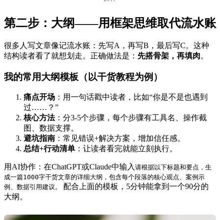
第二步：大纲——用框架思维取代流水账
很多人写文章像记流水账：先写A，再写B，最后写C。这种
结构读者看了就想划走。正确做法是：
先搭骨架，再填肉
。
我的常用大纲模板（以干货教程为例）
痛点开场
：用一句话戳中读者，比如“你是不是也遇到
过……？”
核心方法
：分3-5个步骤，每个步骤有工具名、操作截
图、数据支撑。
避坑指南
：常见错误+解决方案，增加信任感。
总结+行动清单
：让读者看完就能立刻执行。
用AI协作：在ChatGPT或Claude中输入
请根据以下标题和要点，生
成一篇1000字干货文章的详细大纲，包含每个段落的核心观点、案例示
配合上面的模板，5分钟能拿到一个90分的
例、数据引用建议。
大纲。