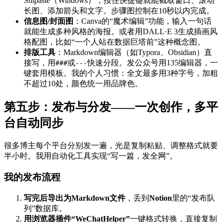
Snipaste（Windows），按住快捷键就能截取窗口、滚动
长图、添加箭头和文字。步骤图控制在10秒以内完成。
信息图/封面图
：Canva的“魔术编辑”功能，输入一句话
就能生成多种风格的海报。或者用DALL·E 3生成插画风
格配图，比如“一个人站在数据巨塔前”这种概念图。
排版工具
：Markdown编辑器（如Typora、Obsidian）直
接写，用
或
快速分段。发公众号用135编辑器，一
###
---
键套用模板。我的个人习惯：全文最多用3种字号，加粗
不超过10处，颜色统一用品牌色。
第五步：发布与分发——一次创作，多平
台自动同步
很多博主每个平台分别发一遍，光是复制粘贴、调整格式就要
半小时。我用自动化工具实现“写一篇，发全网”。
我的发布流程
写完后导出为Markdown文件
，丢到
Notion
里的“发布队
列”数据库。
用浏览器插件“WeChatHelper”
一键格式转换，直接复制