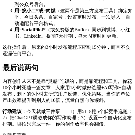
到公众号后台。
用“蚁小二”或“简媒
（这两个是第三方发布工具）绑定知
乎、今日头条、百家号，设置定时发布。一次导入，自
动适配各平台格式。
用“SocialPilot”
（或免费版的Buffer）同步到微博、小红
书、LinkedIn。提前7天排期，每天固定时间更新。
这样操作后，原来的2小时发布流程压缩到15分钟，而且不会
遗漏任何平台。
最后说两句
内容创作从来不是靠“灵感”吃饭的，而是靠流程和工具。你花
10个小时死磕一篇文章，人家用1小时做好选题+AI写作+自动
发布，剩下的9小时去研究用户反馈、优化策略。当你的单位
产出效率提升到别人的10倍，流量自然向你倾斜。
行动建议
：今天就做三件事——1）用5118挖5个低竞争选题；
2）把ChatGPT调教成你的写作助理；3）设置一个自动化发布
排期。哪怕只完成一件，你的创作效率也会翻倍。