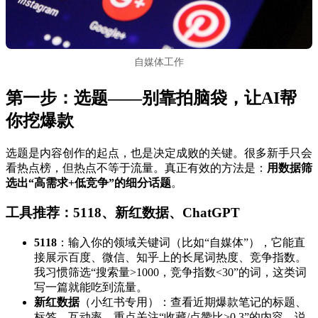
自媒体工作
第一步：选题——别靠拍脑袋，让AI帮
你挖爆款
选题是内容创作的起点，也是决定成败的关键。很多新手只会
看热点榜，但热点不等于流量。真正有效的方法是：
用数据筛
选出“高需求+低竞争”的细分话题
。
工具推荐：5118、新红数据、ChatGPT
5118
：输入你的领域关键词（比如“自媒体”），它能直
接展示百度、微信、知乎上的长尾词热度、竞争指数。
我习惯筛选“搜索量>1000，竞争指数<30”的词，这类词
写一篇就能吃到流量。
新红数据
（小红书专用）：查看近期爆款笔记的标题、
标签、互动率。重点关注“收藏/点赞比>0.3”的内容，说