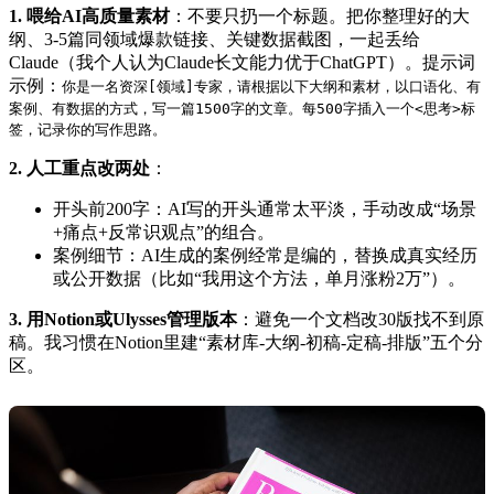
1. 喂给AI高质量素材
：不要只扔一个标题。把你整理好的大
纲、3-5篇同领域爆款链接、关键数据截图，一起丢给
Claude（我个人认为Claude长文能力优于ChatGPT）。提示词
示例：
你是一名资深[领域]专家，请根据以下大纲和素材，以口语化、有
案例、有数据的方式，写一篇1500字的文章。每500字插入一个<思考>标
签，记录你的写作思路。
2. 人工重点改两处
：
开头前200字：AI写的开头通常太平淡，手动改成“场景
+痛点+反常识观点”的组合。
案例细节：AI生成的案例经常是编的，替换成真实经历
或公开数据（比如“我用这个方法，单月涨粉2万”）。
3. 用Notion或Ulysses管理版本
：避免一个文档改30版找不到原
稿。我习惯在Notion里建“素材库-大纲-初稿-定稿-排版”五个分
区。