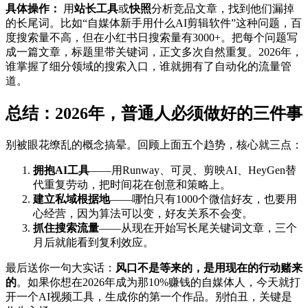
具体操作：
用
站长工具
或
快照
分析竞品文章，找到他们漏掉
的长尾词。比如“自媒体新手用什么AI剪辑软件”这种问题，百
度搜索量不高，但在小红书日搜索量有3000+。把每个问题写
成一篇文章，标题里带关键词，正文多次自然重复。2026年，
谁掌握了细分领域的搜索入口，谁就拥有了自动化的流量管
道。
总结：2026年，普通人必须做好的三件事
别被眼花缭乱的概念搞晕。回顾上面五个趋势，核心就三点：
拥抱AI工具
——用Runway、可灵、剪映AI、HeyGen替
代重复劳动，把时间花在创意和策略上。
建立私域根据地
——哪怕只有1000个微信好友，也要用
心经营，因为算法可以变，好友关系不会变。
抓住搜索流量
——从现在开始写长尾关键词文章，三个
月后就能看到复利效应。
最后送你一句大实话：
风口不是等来的，是用现在的行动赌来
的
。如果你想在2026年成为那10%赚钱的自媒体人，今天就打
开一个AI视频工具，生成你的第一个作品。别怕丑，关键是