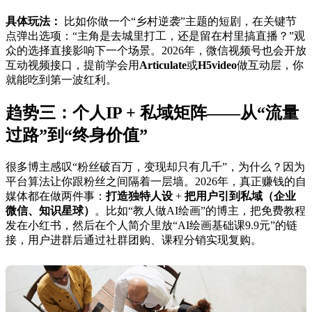
具体玩法：
比如你做一个“乡村逆袭”主题的短剧，在关键节
点弹出选项：“主角是去城里打工，还是留在村里搞直播？”观
众的选择直接影响下一个场景。2026年，微信视频号也会开放
互动视频接口，提前学会用
Articulate
或
H5video
做互动层，你
就能吃到第一波红利。
趋势三：个人IP + 私域矩阵——从“流量
过路”到“终身价值”
很多博主感叹“粉丝破百万，变现却只有几千”，为什么？因为
平台算法让你跟粉丝之间隔着一层墙。2026年，真正赚钱的自
媒体都在做两件事：
打造独特人设
+
把用户引到私域（企业
微信、知识星球）
。比如“教人做AI绘画”的博主，把免费教程
发在小红书，然后在个人简介里放“AI绘画基础课9.9元”的链
接，用户进群后通过社群团购、课程分销实现复购。