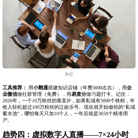
办公
工具推荐：
用
小鹅通
搭建知识店铺（年费3000左右），用
企
业微信
做社群管理（免费），用
易查分
做习题打卡。记住：
2026年，一个10万粉丝的垂直IP，如果私域有5000个铁粉，年
收入轻松超过100万粉丝的泛娱乐号。现在就开始做你的“私域
蓄水池”，哪怕每天只加10个人，一年后就是3650个精准用
户。
趋势四：虚拟数字人直播——7×24小时