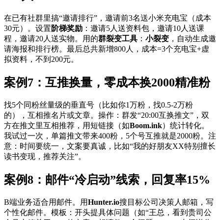
在已有社群里搞“邀请排行”，邀请前3名送小米充电宝（成本
30元）。设置
阶梯奖励
：邀请5人送资料包，邀请10人送课
程，邀请20人送实物。用的
群裂变工具
：
小裂变
，自动生成邀
请海报和排行榜。最后总共新增800人，成本=3个充电宝+虚
拟资料，不到200元。
案例7：互推换量，零成本换2000精准粉
找5个同粉丝量级的垂直号（比如你1万粉，找0.5-2万粉
的），互相推名片或文章。操作：群发“20:00互换推文”，双
方在推文里互相推荐，用短链接（如
Boom.ink
）统计转化。
我试过一次，单篇推文带来400粉，5个号互推就是2000粉。注
意：时间要统一，文案要真诚，比如“我的好朋友XX特别擅长
读书变现，推荐关注”。
案例8：邮件“冷启动”线索，回复率15%
B端业务适合用邮件。用
Hunter.io
搜目标公司决策人邮箱，写
个性化邮件。模板：开头提具体问题（如“王总，看到贵司公