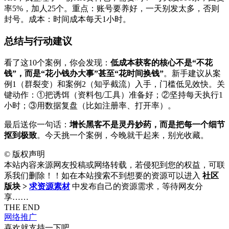
率5%，加人25个。重点：账号要养好，一天别发太多，否则
封号。成本：时间成本每天1小时。
总结与行动建议
看了这10个案例，你会发现：
低成本获客的核心不是“不花
钱”，而是“花小钱办大事”甚至“花时间换钱”
。新手建议从案
例1（群裂变）和案例2（知乎截流）入手，门槛低见效快。关
键动作：①把诱饵（资料包/工具）准备好；②坚持每天执行1
小时；③用数据复盘（比如注册率、打开率）。
最后送你一句话：
增长黑客不是灵丹妙药，而是把每一个细节
抠到极致
。今天挑一个案例，今晚就干起来，别光收藏。
©
版权声明
本站内容来源网友投稿或网络转载，若侵犯到您的权益，可联
系我们删除！！如在本站搜索不到想要的资源可以进入
社区
版块 >
求资源素材
中发布自己的资源需求，等待网友分
享……
THE END
网络推广
喜欢就支持一下吧