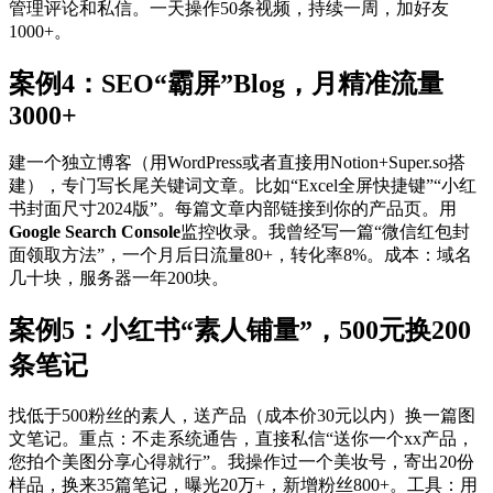
管理评论和私信。一天操作50条视频，持续一周，加好友
1000+。
案例4：SEO“霸屏”Blog，月精准流量
3000+
建一个独立博客（用WordPress或者直接用Notion+Super.so搭
建），专门写长尾关键词文章。比如“Excel全屏快捷键”“小红
书封面尺寸2024版”。每篇文章内部链接到你的产品页。用
Google Search Console
监控收录。我曾经写一篇“微信红包封
面领取方法”，一个月后日流量80+，转化率8%。成本：域名
几十块，服务器一年200块。
案例5：小红书“素人铺量”，500元换200
条笔记
找低于500粉丝的素人，送产品（成本价30元以内）换一篇图
文笔记。重点：不走系统通告，直接私信“送你一个xx产品，
您拍个美图分享心得就行”。我操作过一个美妆号，寄出20份
样品，换来35篇笔记，曝光20万+，新增粉丝800+。工具：用