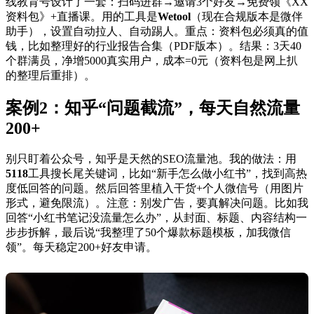
线教育号设计了一套：扫码进群→邀请3个好友→免费领《XX
资料包》+直播课。用的工具是
Wetool
（现在合规版本是微伴
助手），设置自动拉人、自动踢人。重点：资料包必须真的值
钱，比如整理好的行业报告合集（PDF版本）。结果：3天40
个群满员，净增5000真实用户，成本=0元（资料包是网上扒
的整理后重排）。
案例2：知乎“问题截流”，每天自然流量
200+
别只盯着公众号，知乎是天然的SEO流量池。我的做法：用
5118
工具搜长尾关键词，比如“新手怎么做小红书”，找到高热
度低回答的问题。然后回答里植入干货+个人微信号（用图片
形式，避免限流）。注意：别发广告，要真解决问题。比如我
回答“小红书笔记没流量怎么办”，从封面、标题、内容结构一
步步拆解，最后说“我整理了50个爆款标题模板，加我微信
领”。每天稳定200+好友申请。