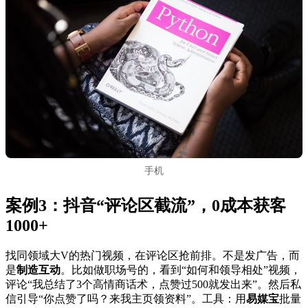
手机
案例3：抖音“评论区截流”，0成本获客
1000+
找同领域大V的热门视频，在评论区抢前排。不是发广告，而
是
制造互动
。比如做职场号的，看到“如何和领导相处”视频，
评论“我总结了3个高情商话术，点赞过500就发出来”。然后私
信引导“你点赞了吗？来我主页领资料”。工具：用
易媒宝
批量