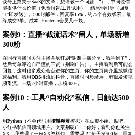
众号上篇关于SaaS的文章，想请教一个问题…”），中间说你
能提供什么价值（免费报告/工具试用），结尾弱引导（回复
“1”即发送）。500封邮件，回复率15%，约75个有效线索，最
终成交3单。成本=Hunter.io会员几十块。
案例9：直播“截流话术”留人，单场新增
300粉
在同行直播间关注主播并疯狂刷“谢谢主播分享，我学到了”，
然后简单评论自己懂的干货（别刷广告）。主播看到后可能会
回复，这时很多观众会点进你的主页。你的主页简介里放微信
或福利。我用
OBS
推流到抖音，直播时同步录屏，剪辑发短视
频引流。一场2小时直播，加粉300+。
案例10：工具“自动化”私信，日触达500
人
用
Python
（不会代码用
按键精灵
模拟）在豆瓣小组、贴吧、
小红书私信同领域用户。文案别硬广：“你好，看到你也关注
XX，我整理了一份XX资料包，需要吗？”每天发500条，回复