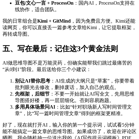
豆包/文心一言 + ProcessOn
：国内AI，ProcessOn支持在
线协作，适合团队。
我的日常组合是
Kimi + GitMind
，因为免费且方便。Kimi还能
读网页，你可以直接丢一篇参考文章给Kimi，让它提取框架，
再转成导图。
五、写在最后：记住这3个黄金法则
AI做思维导图不是万能灵药，但确实能帮我们跳过最痛苦的
“从0到1”阶段。最后送给你三个小建议：
别让AI替你思考
：AI生成的大纲只是“草案”，你要带着
批判眼光去修改，删掉废话，加入自己的观点。
先框架，后细节
：不要一开始就让AI写全文，先用思维
导图搭好楼，再一层层细化。否则容易跑题。
多用具体场景问AI
：比如“针对职场新人写时间管理文
章”，比“写一篇时间管理文章”得到的框架更精准。
好了，现在就打开AI，输入你的第一个提示词，试试看5分钟
能不能搞定一篇文章的思维导图。如果成功了，欢迎在评论区
晒图，我会随机抽一位送出我的《AI写作提示词模板》PDF。