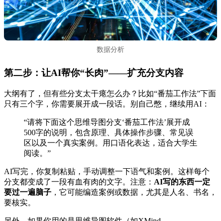
数据分析
第二步：让AI帮你“长肉”——扩充分支内容
大纲有了，但有些分支太干瘪怎么办？比如“番茄工作法”下面
只有三个字，你需要展开成一段话。别自己憋，继续用AI：
“请将下面这个思维导图分支‘番茄工作法’展开成
500字的说明，包含原理、具体操作步骤、常见误
区以及一个真实案例。用口语化表达，适合大学生
阅读。”
AI写完，你复制粘贴，手动调整一下语气和案例。这样每个
分支都变成了一段有血有肉的文字。注意：
AI写的东西一定
要过一遍脑子
，它可能编造案例或数据，尤其是人名、书名，
要核实。
另外，如果你用的是思维导图软件（如XMind、