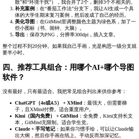
散”和“环境干扰”），我合并了2个，删掉3个不相关的。
补充案例
：在“番茄工作法”分支下，我让AI生成一个具
体的大学生期末复习案例，然后改成了自己的经历。
美化导图
：在GitMind里调整颜色主题为绿色系，加了一
些小图标（书、闹钟、大脑）。
导出
：保存为PNG，分辨率300dpi，插入文章。
整个过程不到20分钟。如果我自己手画，光是构思一级分支就
要半小时。
四、推荐工具组合：用哪个AI+哪个导图
软件？
没有最好，只有最适合。我把常见组合列出来供你参考：
ChatGPT（4o或4.5） + XMind
：最强大，但需要梯
子，且XMind付费。适合重度用户。
Kimi（国内免费） + GitMind
：全免费，Kimi支持长文
本，GitMind无限制。适合学生党。
Claude + 手写笔记
：如果你习惯手绘，可以让Claude输
出大纲，然后你手画在纸上。手动反而加深记忆。