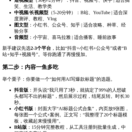
短视频型
（30秒-2分钟）：抖音、视频号、快手 | 适合搞
笑、生活、教学类
中视频/长视频型
（5-20分钟）：B站、YouTube | 适合深
度测评、教程、Vlog
图文型
：小红书、公众号、知乎 | 适合攻略、种草、经
验分享
音频型
：小宇宙、喜马拉雅 | 适合播客、睡前故事
新手建议先选
2-3个平台
，比如“抖音+小红书+公众号”或者“B
站+知乎+视频号”。等你跑通了再慢慢加。
第二步：内容一鱼多吃
举个栗子：你要做一个“如何用AI写爆款标题”的选题。
抖音版
：开头说“我只用了3秒，就搞定了99%的人想破
头都写不出的标题”，然后展示过程，结尾反转。时长30
秒。
小红书版
：封面大字“AI标题公式合集”，内页放9张图，
每张图一个公式+案例。正文写：“我整理了20个标题模
板，收藏起来慢慢用”。
B站版
：15分钟完整教程，从工具注册到批量生成，中