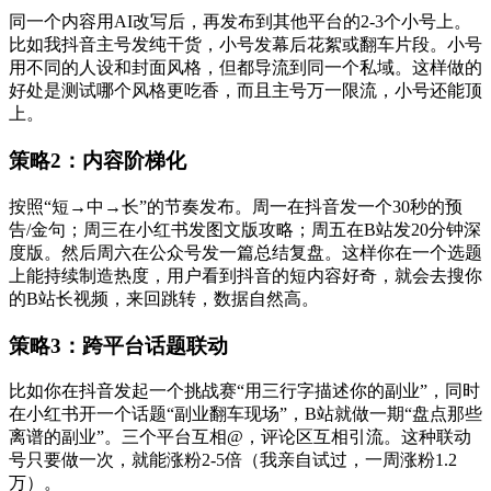
同一个内容用AI改写后，再发布到其他平台的2-3个小号上。
比如我抖音主号发纯干货，小号发幕后花絮或翻车片段。小号
用不同的人设和封面风格，但都导流到同一个私域。这样做的
好处是测试哪个风格更吃香，而且主号万一限流，小号还能顶
上。
策略2：内容阶梯化
按照“短→中→长”的节奏发布。周一在抖音发一个30秒的预
告/金句；周三在小红书发图文版攻略；周五在B站发20分钟深
度版。然后周六在公众号发一篇总结复盘。这样你在一个选题
上能持续制造热度，用户看到抖音的短内容好奇，就会去搜你
的B站长视频，来回跳转，数据自然高。
策略3：跨平台话题联动
比如你在抖音发起一个挑战赛“用三行字描述你的副业”，同时
在小红书开一个话题“副业翻车现场”，B站就做一期“盘点那些
离谱的副业”。三个平台互相@，评论区互相引流。这种联动
号只要做一次，就能涨粉2-5倍（我亲自试过，一周涨粉1.2
万）。