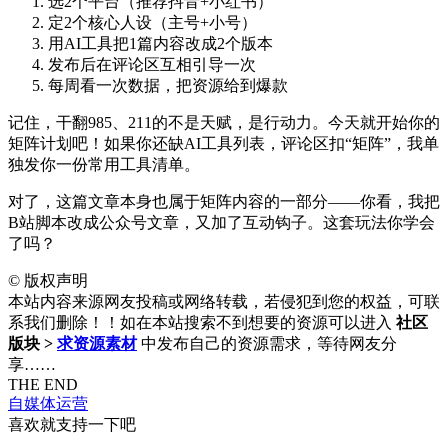
选2个平台（推荐抖音+小红书）
定2个核心人设（主号+小号）
用AI工具把1篇内容改成2个版本
发布后在评论区互相引导一次
每周看一次数据，把资源给到爆款
记住，干翻985、211的不是天赋，是行动力。今天就开始你的
矩阵计划吧！如果你还缺AI工具列表，评论区扣“矩阵”，我单
独发你一份常用工具清单。
对了，这篇文章本身也属于矩阵内容的一部分——你看，我把
B站脚本改成公众号文章，又加了互动钩子。这套玩法你学会
了吗？
©
版权声明
本站内容来源网友投稿或网络转载，若侵犯到您的权益，可联
系我们删除！！如在本站搜索不到想要的资源可以进入
社区
版块 >
求资源素材
中发布自己的资源需求，等待网友分
享……
THE END
自媒体运营
喜欢就支持一下吧