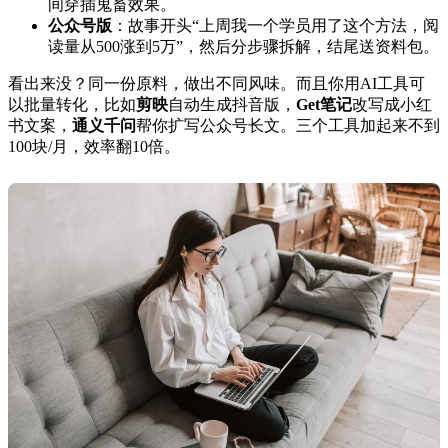
间穿插鬼畜效果。
公众号版
：故事开头“上周我一个学员用了这个方法，阅
读量从500涨到5万”，然后分步骤拆解，结尾送资料包。
看出来没？同一份原料，做出不同风味。而且你用AI工具可
以批量转化，比如
剪映
自动生成抖音版，
Get笔记
改写成小红
书文案，
通义千问
帮你扩写公众号长文。三个工具加起来不到
100块/月，效率翻10倍。