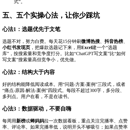
式”。
五、五个实操心法，让你少踩坑
心法1：选题优先于文笔
选题不对，努力白费。每天花15分钟刷
微博热搜
、
抖音热榜
、
小红书发现页
，把爆款选题记下来，用
Excel
建一个“选题
库”，按搜索量和竞争度打分。比如“ChatGPT写文案”比“如何
写文案”搜索量高但竞争小，优先做。
心法2：结构大于内容
好的结构能降低阅读成本。用“问题-方案-案例”三段式，或者
“痛点-原因-解法-案例”四段式。每段不超过300字，多分段、
多列点。用户在看，不是在读书。
心法3：数据驱动，不要自嗨
每周用
新榜
或
蝉妈妈
拉一次数据看板，重点关注完播率、点赞
率、评论率。如果完播率低，说明开头不够吸引；如果点赞率