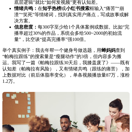
底层逻辑”就比“如何发视频”更有认知差。
情绪共鸣：
在
知乎热榜
或
小红书搜索
框输入“痛苦”“崩
溃”“笑死”等情绪词，找到真实用户痛点，写成故事或解
决方案。
信息密度：
每300字至少给1个具体案例或数据。比如“完
播率超过30%的作品，系统会多给500~2000的初始流
量”，比空谈“提高完播率”强100倍。
举个真实例子：我去年帮一个健身号做选题，用
蝉妈妈
查到
“帕梅拉跟练”的搜索量是“瘦腿动作”的3倍，但内容多为搬
运。我写了一篇《帕梅拉跟练30天后，我膝盖废了》——既有
认知差（帕梅拉有风险），又有情绪共鸣（跟练的痛苦），加
上数据对比（前后体脂率变化），单条视频播放量87万，涨粉
1.2万。