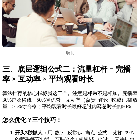
增长
三、底层逻辑公式二：流量杠杆 = 完播
率 × 互动率 × 平均观看时长
算法推荐的核心指标就这三个。注意是
相乘
不是相加。完播率
30%是及格线，50%算优秀；互动率（点赞+评论+收藏）/播放
量，≥5%才合格；平均观看时长最好超过内容总时长的60%。
怎么优化？三个技巧：
开头3秒抓人：
用“数字+反常识+痛点”公式。比如“99%
的新手都不知道，剪映这个功能能省3小时”，直接抛出