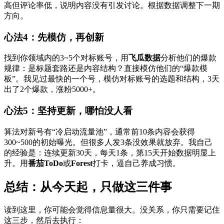
高但评论率低，说明内容没有引发讨论。根据数据调整下一期
方向。
心法4：先模仿，再创新
找到你领域内的3~5个对标账号，用
飞瓜数据
分析他们的爆款
规律：是标题套路还是内容结构？直接模仿他们的“爆款模
板”。我见过最快的一个号，模仿对标账号的选题和结构，3天
出了2个爆款，涨粉5000+。
心法5：坚持更新，哪怕没人看
算法对新号有“冷启动流量池”，通常前10条内容会获得
300~500的初始曝光。但很多人发3条没效果就放弃。我自己
的经验是：连续更新30天，每天1条，第15天开始数据明显上
升。用
番茄ToDo
或
Forest
打卡，逼自己养成习惯。
总结：从今天起，只做这三件事
读到这里，你可能会觉得信息量很大。没关系，你只需要记住
这三步，然后去执行：