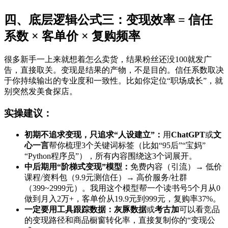
四、底层逻辑公式三：变现效率 = 信任
系数 × 客单价 × 复购频率
很多新手一上来就想着怎么卖货，结果粉丝还没100就发广
告，直接取关。变现是结果的产物，不是目的。信任系数取决
于你持续输出的专业度和一致性。比如你定位“职场成长”，就
别突然发美食探店。
实操建议：
初期不追求变现，只追求“人设建立”：
用
ChatGPT
或
文
心一言
帮你梳理3个关键词标签（比如“95后”“宝妈”
“Python程序员”），所有内容围绕这3个词展开。
中后期用“阶梯式变现”模型：
免费内容（引流）→ 低价
课程/资料包（9.9元测信任）→ 高价服务/社群
（399~2999元）。我用这个模型帮一个读书号5个月从0
做到月入2万+，客单价从19.9元到999元，复购率37%。
一定要用工具跟踪数据：
灰豚数据
或
考古加
可以看竞品
的变现路径和商品橱窗转化率，直接复制你的“变现公