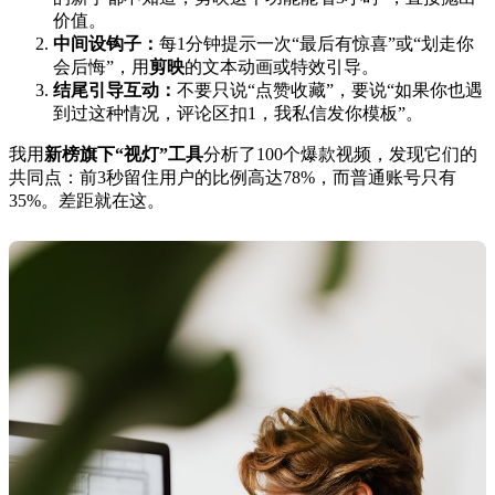
价值。
中间设钩子：
每1分钟提示一次“最后有惊喜”或“划走你
会后悔”，用
剪映
的文本动画或特效引导。
结尾引导互动：
不要只说“点赞收藏”，要说“如果你也遇
到过这种情况，评论区扣1，我私信发你模板”。
我用
新榜旗下“视灯”工具
分析了100个爆款视频，发现它们的
共同点：前3秒留住用户的比例高达78%，而普通账号只有
35%。差距就在这。