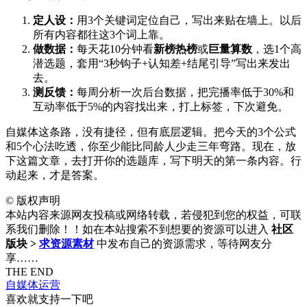
定人设：
用3个关键词定位自己，写出来贴在墙上。以后
所有内容都往这3个词上靠。
做数据：
每天花10分钟看
新榜热榜
或
巨量算数
，选1个高
潜选题，套用“3秒钩子+认知差+结尾引导”写出来发出
去。
测反馈：
每周分析一次后台数据，把完播率低于30%和
互动率低于5%的内容找出来，打上标签，下次避免。
自媒体这条路，没有捷径，但有底层逻辑。把今天的3个公式
和5个心法吃透，你至少能比同龄人少走三年弯路。现在，放
下这篇文章，去打开你的选题库，写下明天的第一条内容。行
动起来，才是答案。
©
版权声明
本站内容来源网友投稿或网络转载，若侵犯到您的权益，可联
系我们删除！！如在本站搜索不到想要的资源可以进入
社区
版块 >
求资源素材
中发布自己的资源需求，等待网友分
享……
THE END
自媒体运营
喜欢就支持一下吧