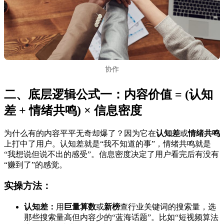
协作
二、底层逻辑公式一：内容价值 = (认知
差 + 情绪共鸣) × 信息密度
为什么有的内容平平无奇却爆了？因为它在
认知差
或
情绪共鸣
上打中了用户。认知差就是“我不知道的事”，情绪共鸣就是
“我想说但说不出的感受”。信息密度决定了用户看完后有没有
“赚到了”的感觉。
实操方法：
认知差：
用
巨量算数
或
新榜
查行业关键词的搜索量，选
那些搜索量高但内容少的“蓝海话题”。比如“短视频算法