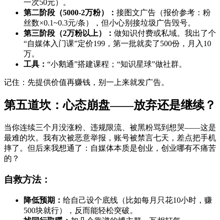
一次50元）。
第二阶段（5000-2万粉）：
接图文广告（报价参考：粉
丝数×0.1~0.3元/条），但小心别接垃圾广告毁号。
第三阶段（2万粉以上）：
做知识付费或私域。我出了个
“自媒体入门课”定价199，第一批就卖了500份，月入10
万。
工具：
“小鹅通”搭建课程；“知识星球”做社群。
记住：先提供价值再赚钱，别一上来就发广告。
第五道坎：心态崩盘——放弃还是继续？
当你连续三个月没涨粉、违规限流、被黑粉骂到想哭——这是
最难的坎。我有次被恶意举报，账号被禁言七天，差点把手机
摔了。但后来我想通了：自媒体本质是创业，创业哪有不痛苦
的？
自救方法：
降低预期：
给自己设个底线（比如每月只花10小时，赚
500块就行），反而能轻松突破。