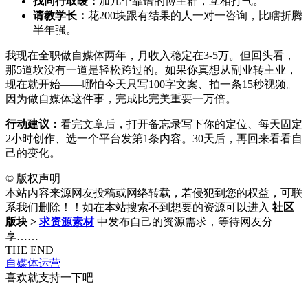
找同行取暖：
加几个靠谱的博主群，互相打气。
请教学长：
花200块跟有结果的人一对一咨询，比瞎折腾
半年强。
我现在全职做自媒体两年，月收入稳定在3-5万。但回头看，
那5道坎没有一道是轻松跨过的。如果你真想从副业转主业，
现在就开始——哪怕今天只写100字文案、拍一条15秒视频。
因为做自媒体这件事，完成比完美重要一万倍。
行动建议：
看完文章后，打开备忘录写下你的定位、每天固定
2小时创作、选一个平台发第1条内容。30天后，再回来看看自
己的变化。
©
版权声明
本站内容来源网友投稿或网络转载，若侵犯到您的权益，可联
系我们删除！！如在本站搜索不到想要的资源可以进入
社区
版块 >
求资源素材
中发布自己的资源需求，等待网友分
享……
THE END
自媒体运营
喜欢就支持一下吧