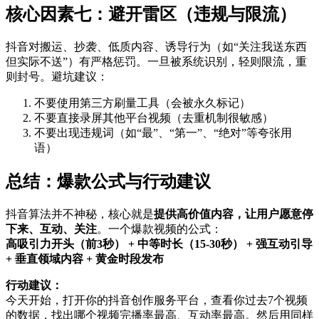
核心因素七：避开雷区（违规与限流）
抖音对搬运、抄袭、低质内容、诱导行为（如“关注我送东西
但实际不送”）有严格惩罚。一旦被系统识别，轻则限流，重
则封号。避坑建议：
不要使用第三方刷量工具（会被永久标记）
不要直接录屏其他平台视频（去重机制很敏感）
不要出现违规词（如“最”、“第一”、“绝对”等夸张用
语）
总结：爆款公式与行动建议
抖音算法并不神秘，核心就是
提供高价值内容，让用户愿意停
下来、互动、关注
。一个爆款视频的公式：
高吸引力开头（前3秒） + 中等时长（15-30秒） + 强互动引导
+ 垂直领域内容 + 黄金时段发布
行动建议：
今天开始，打开你的抖音创作服务平台，查看你过去7个视频
的数据，找出哪个视频完播率最高、互动率最高。然后用同样