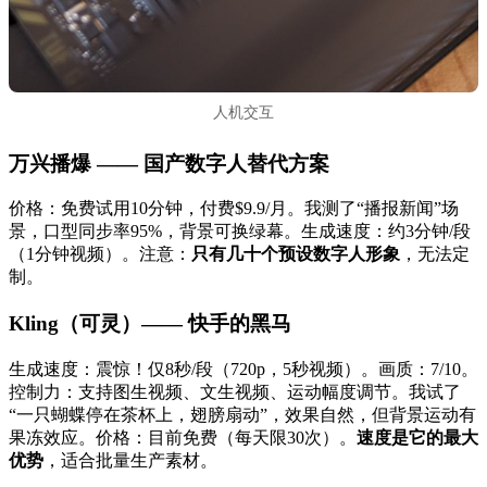
人机交互
万兴播爆 —— 国产数字人替代方案
价格：免费试用10分钟，付费$9.9/月。我测了“播报新闻”场
景，口型同步率95%，背景可换绿幕。生成速度：约3分钟/段
（1分钟视频）。注意：
只有几十个预设数字人形象
，无法定
制。
Kling（可灵）—— 快手的黑马
生成速度：震惊！仅8秒/段（720p，5秒视频）。画质：7/10。
控制力：支持图生视频、文生视频、运动幅度调节。我试了
“一只蝴蝶停在茶杯上，翅膀扇动”，效果自然，但背景运动有
果冻效应。价格：目前免费（每天限30次）。
速度是它的最大
优势
，适合批量生产素材。