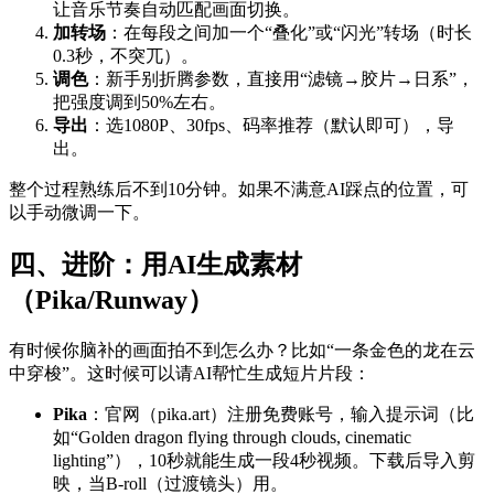
让音乐节奏自动匹配画面切换。
加转场
：在每段之间加一个“叠化”或“闪光”转场（时长
0.3秒，不突兀）。
调色
：新手别折腾参数，直接用“滤镜→胶片→日系”，
把强度调到50%左右。
导出
：选1080P、30fps、码率推荐（默认即可），导
出。
整个过程熟练后不到10分钟。如果不满意AI踩点的位置，可
以手动微调一下。
四、进阶：用AI生成素材
（Pika/Runway）
有时候你脑补的画面拍不到怎么办？比如“一条金色的龙在云
中穿梭”。这时候可以请AI帮忙生成短片片段：
Pika
：官网（pika.art）注册免费账号，输入提示词（比
如“Golden dragon flying through clouds, cinematic
lighting”），10秒就能生成一段4秒视频。下载后导入剪
映，当B-roll（过渡镜头）用。