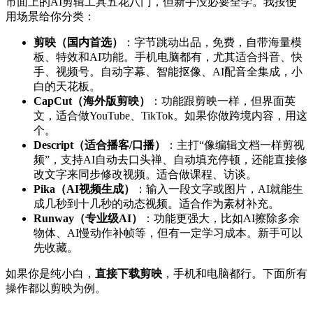
市面上的AI剪辑工具五花八门，但新手没必要全学。我按使
用场景给你分类：
剪映（国内首选）
：字节跳动出品，免费，自带海量模
板、特效和AI功能。手机电脑都有，尤其适合抖音、快
手、视频号。自动字幕、智能抠像、AI配音全集成，小
白的天花板。
CapCut（海外版剪映）
：功能跟剪映一样，但界面英
文，适合做YouTube、TikTok。如果你做跨境内容，用这
个。
Descript（适合播客/口播）
：主打“像编辑文档一样剪视
频”，支持AI自动去口头禅、自动填充停顿，还能直接修
改文字来同步修改视频。适合做课程、访谈。
Pika（AI视频生成）
：输入一段文字或图片，AI就能生
成几秒到十几秒的动态视频。适合作为素材补充。
Runway（专业级AI）
：功能更强大，比如AI擦除多余
物体、AI慢动作补帧等，但有一定学习成本。新手可以
先收藏。
如果你是纯小白，
直接下载剪映
，手机和电脑都行。下面所有
操作都以剪映为例。