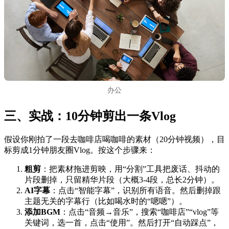
办公
三、实战：10分钟剪出一条Vlog
假设你刚拍了一段去咖啡店喝咖啡的素材（20分钟视频），目
标剪成1分钟朋友圈Vlog。按这个步骤来：
粗剪
：把素材拖进剪映，用“分割”工具把废话、抖动的
片段删掉，只留精华片段（大概3-4段，总长2分钟）。
AI字幕
：点击“智能字幕”，识别所有语音。然后删掉跟
主题无关的字幕行（比如喝水时的“嗯嗯”）。
添加BGM
：点击“音频→音乐”，搜索“咖啡店”“vlog”等
关键词，选一首，点击“使用”。然后打开“自动踩点”，