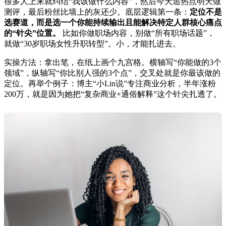
很多人上来就纠结“我该做什么内容”，然后今天追热点明天做
测评，最后粉丝比墙上的灰还少。底层逻辑第一条：
定位不是
选赛道，而是选一个你能持续输出且能解决特定人群核心痛点
的“针尖”位置。
比如你做职场内容，别做“所有职场话题”，
就做“30岁职场女性升职转型”。小，才能扎进去。
实操方法：拿出笔，在纸上画个九宫格。横轴写“你能做的3个
领域”，纵轴写“你比别人强的3个点”，交叉处就是你最该做的
定位。再举个例子：博主“小Lin说”专注商业分析，半年涨粉
200万，就是因为她把“复杂商业+通俗解释”这个针尖扎透了。