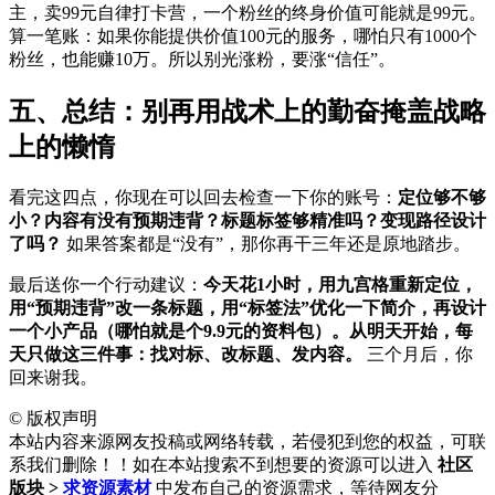
主，卖99元自律打卡营，一个粉丝的终身价值可能就是99元。
算一笔账：如果你能提供价值100元的服务，哪怕只有1000个
粉丝，也能赚10万。所以别光涨粉，要涨“信任”。
五、总结：别再用战术上的勤奋掩盖战略
上的懒惰
看完这四点，你现在可以回去检查一下你的账号：
定位够不够
小？内容有没有预期违背？标题标签够精准吗？变现路径设计
了吗？
如果答案都是“没有”，那你再干三年还是原地踏步。
最后送你一个行动建议：
今天花1小时，用九宫格重新定位，
用“预期违背”改一条标题，用“标签法”优化一下简介，再设计
一个小产品（哪怕就是个9.9元的资料包）。从明天开始，每
天只做这三件事：找对标、改标题、发内容。
三个月后，你
回来谢我。
©
版权声明
本站内容来源网友投稿或网络转载，若侵犯到您的权益，可联
系我们删除！！如在本站搜索不到想要的资源可以进入
社区
版块 >
求资源素材
中发布自己的资源需求，等待网友分