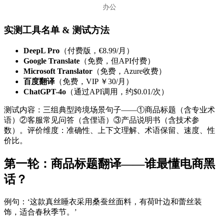
办公
实测工具名单 & 测试方法
DeepL Pro
（付费版，€8.99/月）
Google Translate
（免费，但API付费）
Microsoft Translator
（免费，Azure收费）
百度翻译
（免费，VIP ￥30/月）
ChatGPT-4o
（通过API调用，约$0.01/次）
测试内容：三组典型跨境场景句子——①商品标题（含专业术
语）②客服常见问答（含俚语）③产品说明书（含技术参
数）。评价维度：准确性、上下文理解、术语保留、速度、性
价比。
第一轮：商品标题翻译——谁最懂电商黑
话？
例句：‘这款真丝睡衣采用桑蚕丝面料，有荷叶边和蕾丝装
饰，适合春秋季节。’