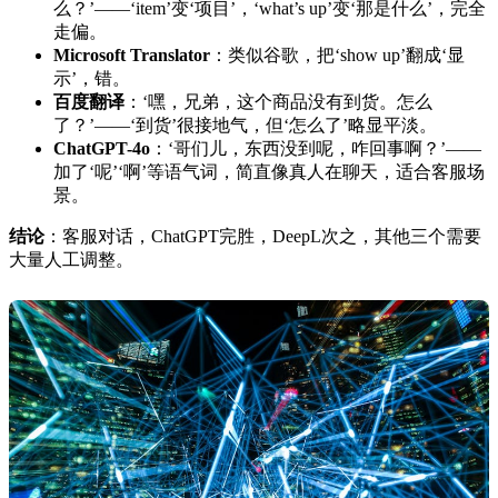
么？’——‘item’变‘项目’，‘what’s up’变‘那是什么’，完全
走偏。
Microsoft Translator
：类似谷歌，把‘show up’翻成‘显
示’，错。
百度翻译
：‘嘿，兄弟，这个商品没有到货。怎么
了？’——‘到货’很接地气，但‘怎么了’略显平淡。
ChatGPT-4o
：‘哥们儿，东西没到呢，咋回事啊？’——
加了‘呢’‘啊’等语气词，简直像真人在聊天，适合客服场
景。
结论
：客服对话，ChatGPT完胜，DeepL次之，其他三个需要
大量人工调整。