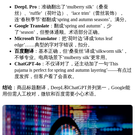
DeepL Pro
：准确翻出了‘mulberry silk’（桑蚕
丝）、‘ruffle’（荷叶边）、‘lace trim’（蕾丝装饰），
连‘春秋季节’都翻成‘spring and autumn seasons’。满分。
Google Translate
：翻成‘spring and autumn’，少
了‘season’，但整体通顺。术语部分正确。
Microsoft Translator
：把‘荷叶边’译成‘lotus leaf
edge’……典型的字对字错误，扣分。
百度翻译
：基本正确，但‘桑蚕丝’译成‘silkworm silk’，
不够专业。电商场景下‘mulberry silk’更常用。
ChatGPT-4o
：不仅译对了，还主动加了一句‘This
pajama is perfect for spring and autumn layering’——有点过
度发挥，但客户看了会喜欢。
结论
：商品标题翻译，DeepL和ChatGPT并列第一，Google能
用但需人工校对，微软和百度需要小心术语。