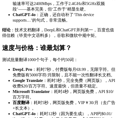
输速率可达2400Mbps，工作于2.4GHz和5GHz双频
段’——基本完美，但‘工作于’稍显生硬。
ChatGPT-4o
：正确，还自动补了‘This device
supports…’的句式，非常流畅。
结论
：技术文档翻译，DeepL和ChatGPT并列第一，百度也值
得信赖（毕竟中文语料多），谷歌和微软中规中矩。
速度与价格：谁最划算？
测试批量翻译1000个句子，每个约50词：
DeepL Pro
：耗时7秒，付费版每月€8.99，无限字符。但
免费版有5000字符/月限制，且不能一次性翻译长文档。
Google Translate
：耗时3秒，完全免费（网页版），API
收费$20/百万字符。速度最快，但质量不稳定。
Microsoft Translator
：耗时4秒，网页版免费，API $10/
百万字符。
百度翻译
：耗时5秒，网页版免费，VIP￥30/月（去广告
+长文本）。
ChatGPT-4o
：耗时12秒（因为要生成），API约$0.01/