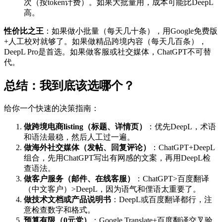
次（按token计费）。如果大批量用，成本可能比DeepL
高。
性价比之王
：如果做小批量（每天几十条），用Google免费版
+人工校对就够了。如果做精品跨境内容（每天几百条），
DeepL Pro是首选。如果做客服或社交媒体，ChatGPT不可替
代。
总结：我到底该选哪个？
给你一个快速的决策指南：
做跨境电商listing（标题、详情页）
：优先DeepL，术语
和语法最稳，然后人工过一遍。
做海外社交媒体（发帖、回复评论）
：ChatGPT+DeepL
组合，先用ChatGPT写出有网感的文案，再用DeepL检
查语法。
做客户服务（邮件、在线客服）
：ChatGPT>百度翻译
（中文客户）>DeepL，因为语气和俚语太重要了。
做技术文档或产品说明书
：DeepL或百度翻译都行，注
意检查数字和格式。
预算有限（0元党）
：Google Translate+百度翻译交叉验