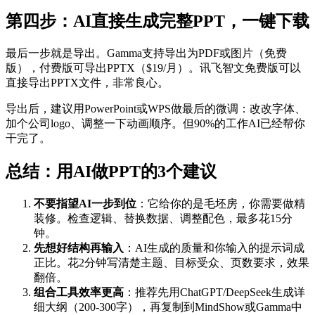
第四步：AI直接生成完整PPT，一键下载
最后一步就是导出。Gamma支持导出为PDF或图片（免费
版），付费版可导出PPTX（$19/月）。讯飞智文免费版可以
直接导出PPTX文件，非常良心。
导出后，建议用PowerPoint或WPS做最后的微调：改改字体、
加个公司logo、调整一下动画顺序。但90%的工作AI已经帮你
干完了。
总结：用AI做PPT的3个建议
不要指望AI一步到位
：它给你的是毛坯房，你需要做精
装修。检查逻辑、替换数据、调整配色，最多花15分
钟。
先想好结构再输入
：AI生成的质量和你输入的提示词成
正比。花2分钟写清楚主题、目标受众、页数要求，效果
翻倍。
组合工具效率更高
：推荐先用ChatGPT/DeepSeek生成详
细大纲（200-300字），再复制到MindShow或Gamma中