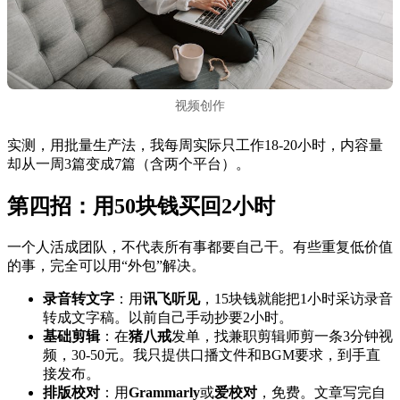
视频创作
实测，用批量生产法，我每周实际只工作18-20小时，内容量
却从一周3篇变成7篇（含两个平台）。
第四招：用50块钱买回2小时
一个人活成团队，不代表所有事都要自己干。有些重复低价值
的事，完全可以用“外包”解决。
录音转文字
：用
讯飞听见
，15块钱就能把1小时采访录音
转成文字稿。以前自己手动抄要2小时。
基础剪辑
：在
猪八戒
发单，找兼职剪辑师剪一条3分钟视
频，30-50元。我只提供口播文件和BGM要求，到手直
接发布。
排版校对
：用
Grammarly
或
爱校对
，免费。文章写完自