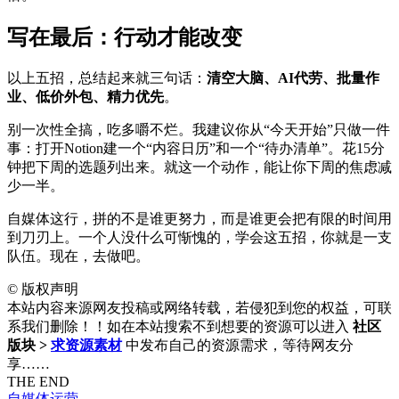
写在最后：行动才能改变
以上五招，总结起来就三句话：
清空大脑、AI代劳、批量作
业、低价外包、精力优先
。
别一次性全搞，吃多嚼不烂。我建议你从“今天开始”只做一件
事：打开Notion建一个“内容日历”和一个“待办清单”。花15分
钟把下周的选题列出来。就这一个动作，能让你下周的焦虑减
少一半。
自媒体这行，拼的不是谁更努力，而是谁更会把有限的时间用
到刀刃上。一个人没什么可惭愧的，学会这五招，你就是一支
队伍。现在，去做吧。
©
版权声明
本站内容来源网友投稿或网络转载，若侵犯到您的权益，可联
系我们删除！！如在本站搜索不到想要的资源可以进入
社区
版块 >
求资源素材
中发布自己的资源需求，等待网友分
享……
THE END
自媒体运营