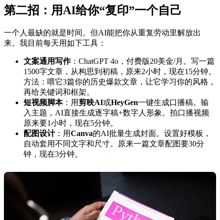
第二招：用AI给你“复印”一个自己
一个人最缺的就是时间。但AI能把你从重复劳动里解放出
来。我目前每天用如下工具：
文案通用写作
：ChatGPT 4o，付费版20美金/月。写一篇
1500字文章，从构思到初稿，原来2小时，现在15分钟。
方法：喂它3篇你的历史爆款文章，让它学习你的风格，
再给关键词和框架。
短视频脚本
：用
剪映AI
或
HeyGen
一键生成口播稿。输
入主题，AI直接生成逐字稿+数字人形象。拍口播视频
原来要1小时，现在5分钟。
配图设计
：用
Canva
的AI批量生成封面。设置好模板，
自动套用不同文字和尺寸。原来一篇文章配图要30分
钟，现在3分钟。