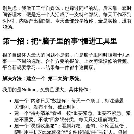
别焦虑，我做了三年自媒体，也踩过同样的坑。后来靠一套时
间管理术，硬是把一个人活成了一支特种部队。每天工作不到
6小时，内容产出翻3倍。今天全部分享给你，全是实操，没有
鸡汤。
第一招：把“脑子里的事”搬进工具里
很多自媒体人最大的问题不是懒，而是脑子里同时挂着十几件
事——下周的选题、合作方要的报价、上次剪辑没修的音频、
平台新规要学习……结果每一件都半途而废。
解决方法：建立一个“第二大脑”系统。
我用的是
Notion
，免费且强大。具体操作：
建一个“内容日历”数据库：每天一个条目，标注选题、
关键词、发布平台、截止时间。
建一个“待办清单”看板：按“重要紧急、重要不紧急、紧
急不重要、不做”四象限分类。每天只处理前两类。
建一个“灵感收集箱”：看到好梗、金句、评论区反馈，
随时用手机Notion或微信“文件传输助手”丢进去。每周