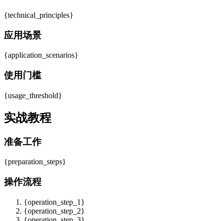
{technical_principles}
应用场景
{application_scenarios}
使用门槛
{usage_threshold}
实战教程
准备工作
{preparation_steps}
操作流程
{operation_step_1}
{operation_step_2}
{operation_step_3}