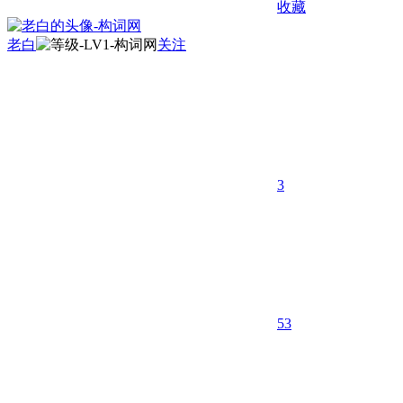
收藏
老白
关注
3
53