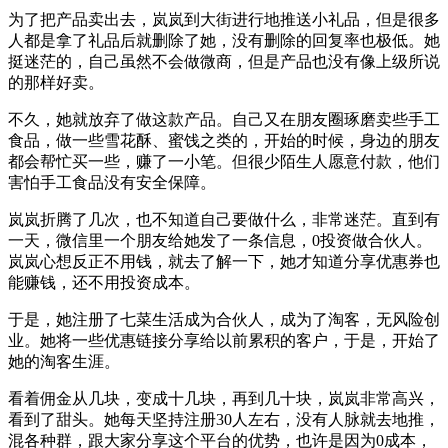
为了把产品卖出去，岚岚到大街进行地推送小礼品，但是很多
人都是拿了礼品后就删除了她，没有删除的回复率也极低。她
挺迷茫的，自己虽然不会做微商，但是产品也没有像上级所说
的那样好卖。
不久，她就放弃了做这款产品。自己又在朋友圈琢磨卖些手工
食品，做一些雪花酥、蜜饯之类的，开始的时候，身边的朋友
都会帮忙买一些，赚了一小笔。但很少陌生人愿意付款，他们
害怕手工食品没有安全保障。
岚岚折腾了几次，也不知道自己要做什么，非常迷茫。直到有
一天，微信里一个朋友给她发了一条信息，0投资做合伙人。
岚岚心想反正不用钱，就去了解一下，她才知道分享优惠券也
能赚钱，还不用投资成本。
于是，她注册了七菜生活成为合伙人，成为了淘客，无风险创
业。她将一些优惠链接分享给以前累积的客户，于是，开始了
她的淘客生涯。
看着佣金从几块，变成十几块，再到几十块，岚岚非常高兴，
看到了甜头。她每天坚持注册30人左右，没有人脉就去地推，
混各种群，跟大家分享这个平台的优势，也许是因为0成本，