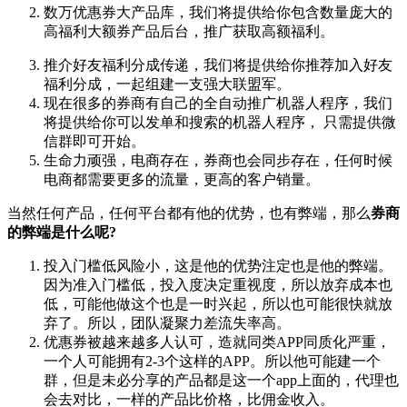
数万优惠券大产品库，我们将提供给你包含数量庞大的
高福利大额券产品后台，推广获取高额福利。
推介好友福利分成传递，我们将提供给你推荐加入好友
福利分成，一起组建一支强大联盟军。
现在很多的券商有自己的全自动推广机器人程序，我们
将提供给你可以发单和搜索的机器人程序， 只需提供微
信群即可开始。
生命力顽强，电商存在，券商也会同步存在，任何时候
电商都需要更多的流量，更高的客户销量。
当然任何产品，任何平台都有他的优势，也有弊端，那么
券商
的弊端是什么呢?
投入门槛低风险小，这是他的优势注定也是他的弊端。
因为准入门槛低，投入度决定重视度，所以放弃成本也
低，可能他做这个也是一时兴起，所以也可能很快就放
弃了。所以，团队凝聚力差流失率高。
优惠券被越来越多人认可，造就同类APP同质化严重，
一个人可能拥有2-3个这样的
APP。所以他可能建一个
群，但是未必分享的产品都是这一个app上面的，代理也
会去对比，
一样的产品比价格，比佣金收入。