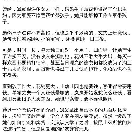
曾经，岚岚跟许多女人一样，结婚生子后被迫做起了全职主
妇，因为家婆不愿意帮忙带孩子，她只能辞掉工作在家带孩
子。
虽然日子过得不算富裕，但也是平平淡淡的，丈夫上班赚钱，
她每天忙着照顾幼小的宝宝， 还要兼顾一日三餐。
可是，时间一长，每天独自面对一个屋子、四面墙，让她产生
了许多不安。没有收入来源的她，花钱不敢大手大脚，每买一
样东西都要精打细算。甚至昔日漂亮的连衣裙都换成为了淘宝
十几块的衣服，高跟鞋也换成了几块钱的拖鞋，化妆品也不舍
不得买。
直到孩子长大，花销更大，上幼儿园也需要钱，哪哪都需要用
钱。单靠丈夫一个人赚钱是够的，岚岚开始发愁怎么赚钱，看
到朋友圈很多人卖东西。她也思索着，要不要做微商。
通过一个微信好友的介绍，岚岚拿出自己不多的几百块私房
钱，投资了某款产品，学会人家在朋友圈卖货。虽然上级教了
她们如何引流和卖货，岚岚认真学了之后，按照上级所教的方
法进行销售，但是回复她的好友寥寥无几。