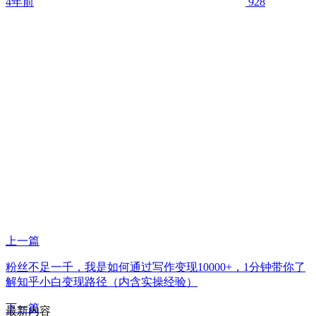
4年前
928
上一篇
粉丝不足一千，我是如何通过写作变现10000+，1分钟带你了
解知乎小白变现路径（内含实操经验）
下一篇
最新内容