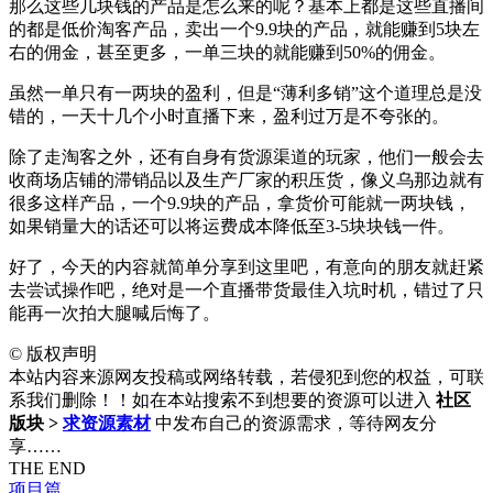
那么这些几块钱的产品是怎么来的呢？基本上都是这些直播间
的都是低价淘客产品，卖出一个9.9块的产品，就能赚到5块左
右的佣金，甚至更多，一单三块的就能赚到50%的佣金。
虽然一单只有一两块的盈利，但是“薄利多销”这个道理总是没
错的，一天十几个小时直播下来，盈利过万是不夸张的。
除了走淘客之外，还有自身有货源渠道的玩家，他们一般会去
收商场店铺的滞销品以及生产厂家的积压货，像义乌那边就有
很多这样产品，一个9.9块的产品，拿货价可能就一两块钱，
如果销量大的话还可以将运费成本降低至3-5块块钱一件。
好了，今天的内容就简单分享到这里吧，有意向的朋友就赶紧
去尝试操作吧，绝对是一个直播带货最佳入坑时机，错过了只
能再一次拍大腿喊后悔了。
©
版权声明
本站内容来源网友投稿或网络转载，若侵犯到您的权益，可联
系我们删除！！如在本站搜索不到想要的资源可以进入
社区
版块 >
求资源素材
中发布自己的资源需求，等待网友分
享……
THE END
项目篇