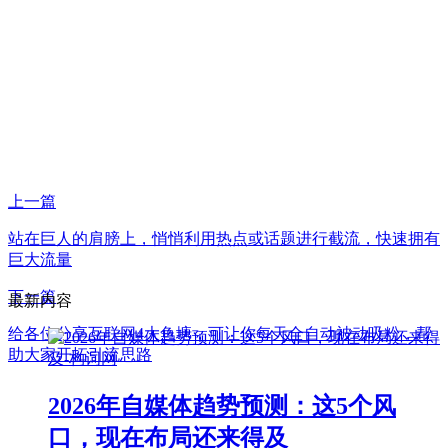
上一篇
站在巨人的肩膀上，悄悄利用热点或话题进行截流，快速拥有
巨大流量
下一篇
最新内容
给各位分享互联网4大鱼塘，可让你每天全自动被动吸粉，帮
助大家开拓引流思路
2026年自媒体趋势预测：这5个风
口，现在布局还来得及