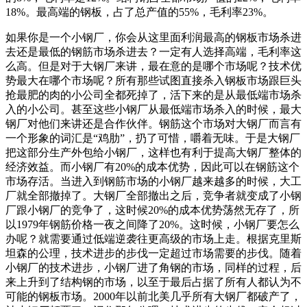
18%。最高端的钢板，占了总产值的55%，毛利率23%。
如果你是一个小钢厂，你会从这里面利润最高的钢板市场杀进
去还是最低的钢筋市场杀进去？一定有人选择高端，毛利率这
么高。但是对于大钢厂来讲，最在意的是哪个市场呢？技术优
势最大在哪个市场呢？所有那些试图直接杀入钢板市场跟巨头
抢最肥的肉的小公司全都死掉了，活下来的是从最低端市场杀
入的小公司。甚至这些小钢厂从最低端市场杀入的时候，最大
钢厂对他们来讲还是合作伙伴。钢筋这个市场对大钢厂而言有
一个形象的词汇是“鸡肋”，扔了可惜，嚼着无味。于是大钢厂
把这部分生产外包给小钢厂，这样也有利于提高大钢厂整体的
经济效益。而小钢厂有20%的成本优势，因此可以在钢筋这个
市场存活。当进入到钢筋市场的小钢厂越来越多的时候，大工
厂就全部撤掉了。大钢厂全部撤出之后，竞争者就变成了小钢
厂跟小钢厂的竞争了，这时候20%的成本优势荡然无存了，所
以1979年钢筋价格一夜之间降了20%。这时候，小钢厂要怎么
办呢？就需要通过低端逆袭往更高级的市场上走。根据克里斯
坦森的公理，技术进步的步伐一定超过市场需要的步伐。随着
小钢厂的技术进步，小钢厂进了角钢的市场，同样的过程，后
来上升到了结构钢的市场，以至于最后占据了所有人都认为不
可能的钢板市场。2000年以前北美几乎所有大钢厂都破产了，