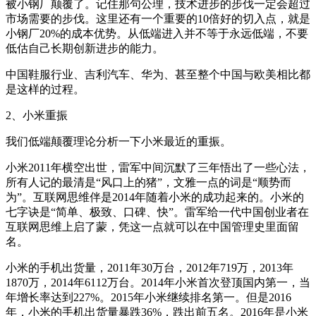
被小钢厂颠覆了。记住那句公理，技术进步的步伐一定会超过
市场需要的步伐。这里还有一个重要的10倍好的切入点，就是
小钢厂20%的成本优势。从低端进入并不等于永远低端，不要
低估自己长期创新进步的能力。
中国鞋服行业、吉利汽车、华为、甚至整个中国与欧美相比都
是这样的过程。
2、小米重振
我们低端颠覆理论分析一下小米最近的重振。
小米2011年横空出世，雷军中间沉默了三年悟出了一些心法，
所有人记的最清是“风口上的猪”，文雅一点的词是“顺势而
为”。互联网思维伴是2014年随着小米的成功起来的。小米的
七字诀是“简单、极致、口碑、快”。雷军给一代中国创业者在
互联网思维上启了蒙，凭这一点就可以在中国管理史里面留
名。
小米的手机出货量，2011年30万台，2012年719万，2013年
1870万，2014年6112万台。2014年小米首次登顶国内第一，当
年增长率达到227%。2015年小米继续排名第一。但是2016
年，小米的手机出货量暴跌36%，跌出前五名。2016年是小米