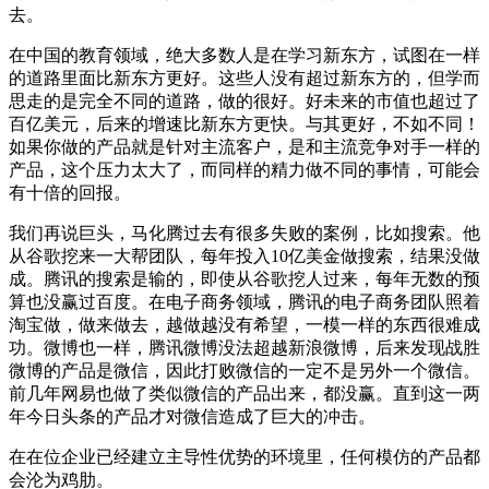
去。
在中国的教育领域，绝大多数人是在学习新东方，试图在一样
的道路里面比新东方更好。这些人没有超过新东方的，但学而
思走的是完全不同的道路，做的很好。好未来的市值也超过了
百亿美元，后来的增速比新东方更快。与其更好，不如不同！
如果你做的产品就是针对主流客户，是和主流竞争对手一样的
产品，这个压力太大了，而同样的精力做不同的事情，可能会
有十倍的回报。
我们再说巨头，马化腾过去有很多失败的案例，比如搜索。他
从谷歌挖来一大帮团队，每年投入10亿美金做搜索，结果没做
成。腾讯的搜索是输的，即使从谷歌挖人过来，每年无数的预
算也没赢过百度。在电子商务领域，腾讯的电子商务团队照着
淘宝做，做来做去，越做越没有希望，一模一样的东西很难成
功。微博也一样，腾讯微博没法超越新浪微博，后来发现战胜
微博的产品是微信，因此打败微信的一定不是另外一个微信。
前几年网易也做了类似微信的产品出来，都没赢。直到这一两
年今日头条的产品才对微信造成了巨大的冲击。
在在位企业已经建立主导性优势的环境里，任何模仿的产品都
会沦为鸡肋。