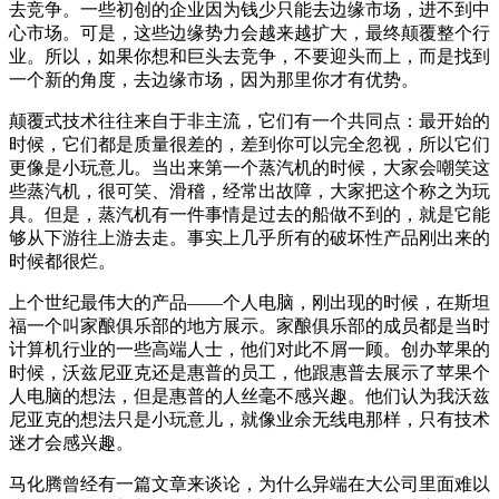
去竞争。一些初创的企业因为钱少只能去边缘市场，进不到中
心市场。可是，这些边缘势力会越来越扩大，最终颠覆整个行
业。所以，如果你想和巨头去竞争，不要迎头而上，而是找到
一个新的角度，去边缘市场，因为那里你才有优势。
颠覆式技术往往来自于非主流，它们有一个共同点：最开始的
时候，它们都是质量很差的，差到你可以完全忽视，所以它们
更像是小玩意儿。当出来第一个蒸汽机的时候，大家会嘲笑这
些蒸汽机，很可笑、滑稽，经常出故障，大家把这个称之为玩
具。但是，蒸汽机有一件事情是过去的船做不到的，就是它能
够从下游往上游去走。事实上几乎所有的破坏性产品刚出来的
时候都很烂。
上个世纪最伟大的产品——个人电脑，刚出现的时候，在斯坦
福一个叫家酿俱乐部的地方展示。家酿俱乐部的成员都是当时
计算机行业的一些高端人士，他们对此不屑一顾。创办苹果的
时候，沃兹尼亚克还是惠普的员工，他跟惠普去展示了苹果个
人电脑的想法，但是惠普的人丝毫不感兴趣。他们认为我沃兹
尼亚克的想法只是小玩意儿，就像业余无线电那样，只有技术
迷才会感兴趣。
马化腾曾经有一篇文章来谈论，为什么异端在大公司里面难以