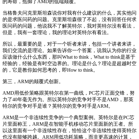
的寿命，抵御了AMD的低端颠覆。
当格鲁夫问克里斯坦森说你对我有什么建议的什么，其实他问
的是求医问药的问题。克里斯坦森很了不起，没有回答任何求
医问药的问题，他说我不了解英特尔，我对英特尔没有看法，
但是，我有一套理论，我的理论对英特尔有看法。
所以，最重要的是，对于一个听者来讲，包括一个讲者来讲，
我们交流的是理论。如果告诉你一个答案，说我认为你的行业
应该做什么什么东西，那叫What to think，What to think是基于
经验的，经验是有时空边界的。理论是什么？理论是超越时空
的，它是教你如何思考的，即How to think。
第三，ARM的颠覆式创新。
AMD用低价策略跟英特尔在第一曲线，PC芯片正面交锋，努
力了40年毫无作为。所以英特尔的竞争对手不是AMD，那英
特尔的竞争对手是谁？英特尔的竞争对手是ARM。
ARM是一个非连续性竞争的一个典型案例。英特尔是在PC芯
片里面称王，ARM是在智能手机移动芯片里面新的王者。所
以这里面有一个非连续性存在，恰恰这个非连续性使得英特尔
也没有能够跨越。ARM用低功耗策略，而非更高速的计算，