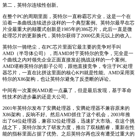
第二，英特尔连续性创新。
在整个PC的周期里面，英特尔一直称霸芯片业，这是一个在
沿着一条曲线连续进步这样的一个典型案例。英特尔最早在芯
片业最重大的颠覆式创新是1985年的386芯片，此后一直是微
处理芯片的更新换代，英特尔获得了2000亿美元以上的收入。
英特尔一骑绝尘，在PC芯片里面它最主要的竞争对手叫
AMD（半导体公司），而AMD对于英特尔的竞争，完全是一
个曲线之内对领先企业正面直接发起挑战这样的一个案例。
AMD堪称英特尔的影子公司，跟他直接竞争，专注于PC处理
器芯片，一直在比拼这里面的核心KPI就是性能。AMD采用英
特尔的X86架构，也让英特尔避免了反垄断的诉讼。
中间有一次案例AMD差一点赢了，但是最后发现，基于革命
性技术的进步赢的还是大公司。
2001年英特尔发布了安腾处理器，安腾处理器不兼容原来的
X86架构，反响不好。然后AMD抓住了这个机会，2003年推
出了64位处理器，兼容32位处理器，迅速扩大市场。在这个挑
战之下，英特尔加大了研发力度，推出了双核酷睿，重新在性
能的指标里面占据了优势。之后英特尔再也没有遭受过重大的