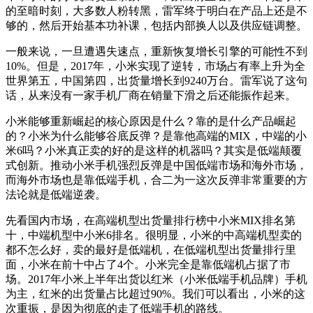
的至暗时刻，大多数人粉转黑，雷军终于明白在产品上还是不
够的，然后开始基本功补课，包括内部换人以及供应链调整。
一般来说，一旦遭遇失速点，重新恢复增长引擎的可能性不到
10%。但是，2017年，小米实现了逆转，市场占有率上升为全
世界第五，中国第四，出货量增长到9240万台。雷军说了这句
话，从来没有一家手机厂商在销量下滑之后还能振作起来。
小米能够重新崛起的核心原因是什么？靠的是什么产品崛起
的？小米为什么能够谷底反弹？是靠他高端的MIX，中端的小
米6吗？小米真正卖的好的是这样的机器吗？其实是低端颠覆
式创新。推动小米手机强烈反弹是中国低端市场和海外市场，
而海外市场也是靠低端手机，合二为一这次反弹非常重要的方
法论就是低端逆袭。
先看国内市场，在高端机型出货量排行榜中小米MIX排名第
十，中端机型中小米6排名。很明显，小米的中高端机型卖的
都不怎么好，卖的最好是低端机，在低端机型出货量排行里
面，小米在前十中占了4个。小米完全是靠低端机占据了市
场。2017年小米上半年出货以红米（小米低端手机品牌）手机
为主，红米的出货量占比超过90%。我们可以看出，小米的这
次重振，是因为彻底的走了低端手机的路线。