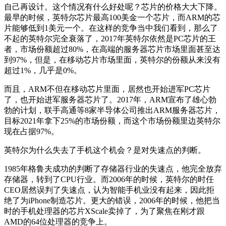
自己再设计。这个情况有什么好处呢？芯片的价格大大下降。
最早的时候，英特尔芯片最高100美金一个芯片，而ARM的芯
片能够低到1美元一个。在这样的竞争当中我们看到，那么了
不起的英特尔完全衰落了，2017年英特尔依然是PC芯片的王
者，市场份额超过80%，在高端的服务器芯片市场里面甚至达
到97%，但是，在移动芯片市场里面，英特尔的份额从来没有
超过1%，几乎是0%。
而且，ARM不但在移动芯片里面，居然也开始进军PC芯片
了，也开始进军服务器芯片了。2017年，ARM宣布了雄心勃
勃的计划，联手高通等8家半导体公司推出ARM服务器芯片，
目标2021年拿下25%的市场份额，而这个市场份额里边英特尔
现在占据97%。
英特尔为什么失去了手机这个机会？是对失速点的判断。
1985年格鲁夫成功的判断了存储器行业的失速点，他完全放弃
存储器，转到了CPU行业。而2006年的时候，英特尔的时任
CEO居然误判了失速点，认为智能手机业没有起来，因此拒
绝了为iPhone制造芯片。更大的错误，2006年的时候，他把当
时的手机处理器的芯片XScale卖掉了，为了聚焦在刚才跟
AMD的64位处理器的竞争上。