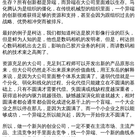
生存？所有创新都是异端，而异端在大公司里面难以生存。马
化腾认为是组织的僵化，在传统机械型的组织里面，一个异端
的创新很难获得足够的资源和支持，甚至会因为跟组织过去的
战略、优势相冲突而被排斥。
最好的例子是柯达，我们都知道柯达是胶片影像行业的巨头，
但是鲜为人知的是，他也是数码相机的发明者。但是，柯达担
心数码相机出去之后，影响自己胶片业务的利润，而讲数码相
机的技术束之高阁了。
资源充足的大公司，充足到工程师可以开发出新的产品原形出
来，但大公司仍然走不出来原来的价值曲线，用王东岳的解释
来说，是因为大公司里面整个体系太圆满了。递弱代偿就是一
个分化、弱化和残化的过程。分化代偿只能建立在不圆满的基
础上，只有不圆满才需要代偿。失圆满或残缺程度越深重者，
获得追补的内驱力就越强劲。缺憾越深演化前途就越大，相对
圆满者都会通常都会固化成进化基干上的一个盲端。一个大企
业之所以停在那儿，是因为太圆满了。而一个小企业之所以能
够成功，一个异端之所以能兴起，因为一开始你太不圆满了。
所以，做一个新兴的创业公司，一定不要在主流市场、主流产
品、主流竞争对手里面去竞争，找一个异端、一个新的曲线杀