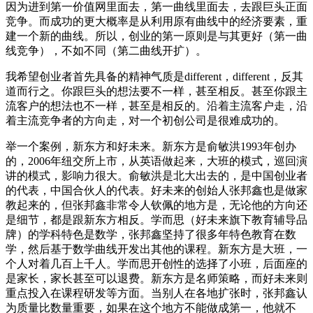
因为进到第一价值网里面去，第一曲线里面去，去跟巨头正面
竞争。而成功的更大概率是从利用原有曲线中的经济要素，重
建一个新的曲线。所以，创业的第一原则是与其更好（第一曲
线竞争），不如不同（第二曲线开扩）。
我希望创业者首先具备的精神气质是different，different，反其
道而行之。你跟巨头的想法要不一样，甚至相反。甚至你跟主
流客户的想法也不一样，甚至是相反的。沿着主流客户走，沿
着主流竞争者的方向走，对一个初创公司是很难成功的。
举一个案例，新东方和好未来。新东方是俞敏洪1993年创办
的，2006年纽交所上市，从英语做起来，大班的模式，巡回演
讲的模式，影响力很大。俞敏洪是北大出去的，是中国创业者
的代表，中国合伙人的代表。好未来的创始人张邦鑫也是做家
教起来的，但张邦鑫非常令人钦佩的地方是，无论他的方向还
是细节，都是跟新东方相反。学而思（好未来旗下教育辅导品
牌）的学科特色是数学，张邦鑫坚持了很多年特色教育在数
学，然后基于数学曲线开发出其他的课程。新东方是大班，一
个人对着几百上千人。学而思开创性的选择了小班，后面座的
是家长，家长甚至可以退费。新东方是名师策略，而好未来则
重点投入在课程研发等方面。当别人在各地扩张时，张邦鑫认
为质量比数量重要，如果在这个地方不能做成第一，他就不