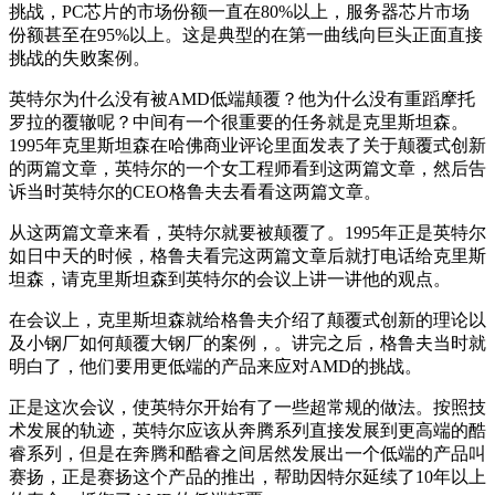
挑战，PC芯片的市场份额一直在80%以上，服务器芯片市场
份额甚至在95%以上。这是典型的在第一曲线向巨头正面直接
挑战的失败案例。
英特尔为什么没有被AMD低端颠覆？他为什么没有重蹈摩托
罗拉的覆辙呢？中间有一个很重要的任务就是克里斯坦森。
1995年克里斯坦森在哈佛商业评论里面发表了关于颠覆式创新
的两篇文章，英特尔的一个女工程师看到这两篇文章，然后告
诉当时英特尔的CEO格鲁夫去看看这两篇文章。
从这两篇文章来看，英特尔就要被颠覆了。1995年正是英特尔
如日中天的时候，格鲁夫看完这两篇文章后就打电话给克里斯
坦森，请克里斯坦森到英特尔的会议上讲一讲他的观点。
在会议上，克里斯坦森就给格鲁夫介绍了颠覆式创新的理论以
及小钢厂如何颠覆大钢厂的案例，。讲完之后，格鲁夫当时就
明白了，他们要用更低端的产品来应对AMD的挑战。
正是这次会议，使英特尔开始有了一些超常规的做法。按照技
术发展的轨迹，英特尔应该从奔腾系列直接发展到更高端的酷
睿系列，但是在奔腾和酷睿之间居然发展出一个低端的产品叫
赛扬，正是赛扬这个产品的推出，帮助因特尔延续了10年以上