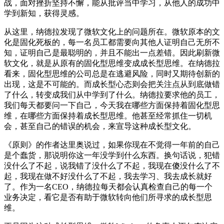
战，面对挫折坚持不懈，能从批评当中学习，从他人的成功中
学到新知，获得灵感。
从这里，纳德拉发现了微软文化上的问题所在。微软原本的文
化是固化死板的，每一名员工都需要向其他人证明自己无所不
知，证明自己是最聪明的，并且不能出一点差错。因此刷新微
软文化，就是从原有的固化型思维变成成长型思维。在纳德拉
看来，固化型思维的公司总是在逃避风险，同时又期待创新的
出现，这是不可能的。而成长型心态则会把关注点从到底做错
了什么，转变成我们从中学到了什么。纳德拉要求他的员工，
我们每天都要问一下自己，今天我在哪些方面保持着固化型思
维，在哪些方面保持着成长型思维。他甚至经常抓住一切机
会，甚至自己的错误的机会，来宣导这种成长型文化。
《原则》的作者达里奥说过，如果你现在不觉得一年前的自己
是个蠢货，那说明你这一年没学到什么东西。换句话说，犯错
没什么了不起，说我错了没什么了不起，我现在傻没什么了不
起，我现在做不好没什么了不起，我去学习、我去成长就好
了。作为一名CEO，纳德拉每天都会认真检查自己的每一个
业务决定，看它是否有助于微软转向他们所寻求的成长型思
维。