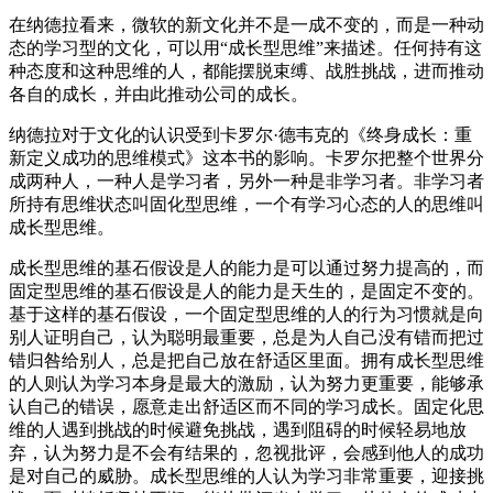
在纳德拉看来，微软的新文化并不是一成不变的，而是一种动
态的学习型的文化，可以用“成长型思维”来描述。任何持有这
种态度和这种思维的人，都能摆脱束缚、战胜挑战，进而推动
各自的成长，并由此推动公司的成长。
纳德拉对于文化的认识受到卡罗尔·德韦克的《终身成长：重
新定义成功的思维模式》这本书的影响。卡罗尔把整个世界分
成两种人，一种人是学习者，另外一种是非学习者。非学习者
所持有思维状态叫固化型思维，一个有学习心态的人的思维叫
成长型思维。
成长型思维的基石假设是人的能力是可以通过努力提高的，而
固定型思维的基石假设是人的能力是天生的，是固定不变的。
基于这样的基石假设，一个固定型思维的人的行为习惯就是向
别人证明自己，认为聪明最重要，总是为人自己没有错而把过
错归咎给别人，总是把自己放在舒适区里面。拥有成长型思维
的人则认为学习本身是最大的激励，认为努力更重要，能够承
认自己的错误，愿意走出舒适区而不同的学习成长。固定化思
维的人遇到挑战的时候避免挑战，遇到阻碍的时候轻易地放
弃，认为努力是不会有结果的，忽视批评，会感到他人的成功
是对自己的威胁。成长型思维的人认为学习非常重要，迎接挑