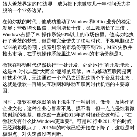
始人盖茨界定的PC边界，成为接下来微软几十年时间无力挣
脱的一个业务边界。
在鲍尔默的时代，他成功推动了Windows和Office业务的稳定
发展；营收增长四倍，利润增长十倍，员工数增长了三倍，
Windows占据了PC操作系统90%以上的市场份额。他成功地执
行了盖茨的梦想，但是却完全错失了移动时代。平板电脑仅占
4.5%的市场份额，搜索引擎的市场份额不到5%，MSN失败并
推出市场，在手机操作系统里边Windows的市场份额是0。
微软在移动时代仍然执行“一处开发、处处运行”的开发理念，
这是PC时代典型“大而全”思维的延续。PC与移动互联网是两
种技术体系，无法通过一个产品去适配这两个平台及其生态，
这就是微软一再错失互联网和移动互联网时代机遇的主要原
因。
同时，微软在鲍尔默的治下滋生了一种封闭、傲慢、反协作的
企业文化，这种企业心智看不见、摸不着，但一点点侵蚀着微
软创新的根基。鲍尔默一直到2013年的时候还说这句话，“在
微软没有什么比Windows更重要”。可是PC行业2011年的时候
已经到极限点了，2013年的时候已经开始在下降了，这就是对
极限点、对失速点没有判断。