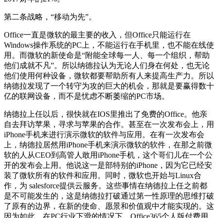
第二条战略，“移动为先”。
Office一直是微软的最主要的收入，但Office只能运行在
Windows操作系统的PC上，不能运行在手机里，也不能在线使
用。而微软的新使命是“附能全球每一人、每一个组织，帮助
他们成就不凡”。所以纳德拉认为无论人们身在何处，也无论
他们使用何种设备，微软都要帮助所有人来提高生产力。所以
纳德拉发现了一个转守为攻的巨大的机会，那就是要赢得数十
亿的联网设备，而不是忧虑不断萎缩的PC市场。
纳德拉上任以后，很快就在IOS里推出了免费的Office。他亲
自去拜访苹果，寻求与苹果的合作。甚至在一次发布会上，用
iPhone手机来进行演示微软的软件与应用。在有一次发布会
上，纳德拉居然用iPhone手机来演示微软的软件，在那之前微
软的人从CEO到高管人敢用iPhone手机，这个哥们儿在一个公
开的发布会上用。他说这一是部特别的iPhone，因为它已经安
装了微软所有的软件和应用。同时，微软也开始与Linux合
作，为 salesforce提供云服务。这些事情在纳德拉上任之前都
是不可能发生的，这是纳德拉打破通过第一性原理的思维打破
了原有的边界，在新的使命、愿景和价值观中才能实现的。这
因为如此，在PC行业下滑的情况下，Office365个人版付费用