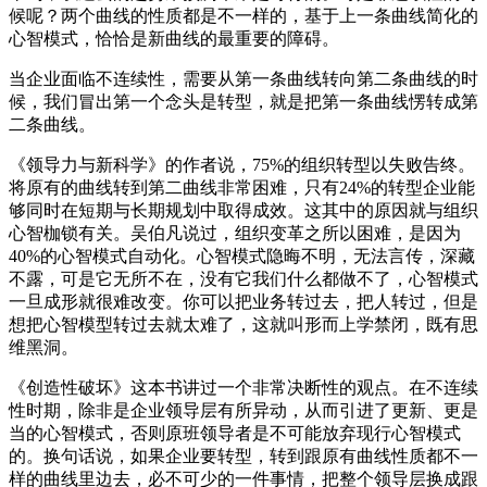
候呢？两个曲线的性质都是不一样的，基于上一条曲线简化的
心智模式，恰恰是新曲线的最重要的障碍。
当企业面临不连续性，需要从第一条曲线转向第二条曲线的时
候，我们冒出第一个念头是转型，就是把第一条曲线愣转成第
二条曲线。
《领导力与新科学》的作者说，75%的组织转型以失败告终。
将原有的曲线转到第二曲线非常困难，只有24%的转型企业能
够同时在短期与长期规划中取得成效。这其中的原因就与组织
心智枷锁有关。吴伯凡说过，组织变革之所以困难，是因为
40%的心智模式自动化。心智模式隐晦不明，无法言传，深藏
不露，可是它无所不在，没有它我们什么都做不了，心智模式
一旦成形就很难改变。你可以把业务转过去，把人转过，但是
想把心智模型转过去就太难了，这就叫形而上学禁闭，既有思
维黑洞。
《创造性破坏》这本书讲过一个非常决断性的观点。在不连续
性时期，除非是企业领导层有所异动，从而引进了更新、更是
当的心智模式，否则原班领导者是不可能放弃现行心智模式
的。换句话说，如果企业要转型，转到跟原有曲线性质都不一
样的曲线里边去，必不可少的一件事情，把整个领导层换成跟