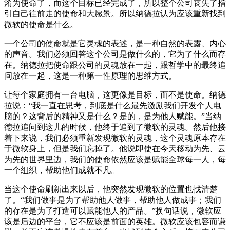
淆为使命了，而这个目标已经完成了，所以整个公司丧失了指
引自己往前走的使命和大愿景。所以纳德拉认为应该重新找到
微软的使命是什么。
一个公司的使命就是它灵魂的表述，是一种自然的表露、内心
的声音。我们必须回答这个公司是做什么的，它为了什么而存
在。纳德拉把使命跟公司的灵魂放在一起，跟哲学中的最终追
问放在一起，这是一种第一性原理的思维方式。
让每个家庭拥有一台电脑，这更像是目标，而不是使命。纳德
拉说：“我一直在思考，到底是什么最先激励我们开发个人电
脑的？这背后的精神又是什么？是的，是为他人赋能。”当纳
德拉追问到这儿的时候，他终于追到了微软的灵魂。然后他接
着下来说，我们必须重新发现微软的灵魂，这个灵魂原本存在
于微软身上，但是我们忘掉了。他说即使在今天移动为先、云
为先的世界里边，我们的使命依然应该是赋能全球每一人，每
一个组织，帮助他们成就不凡。
当这个使命刷新出来以后，他突然发现微软的位置也找清楚
了。“我们做事是为了帮助他人做事，帮助他人做成事；我们
的存在是为了打造可以赋能他人的产品。”换句话说，微软应
该是后边的平台，它不应该是前面的英雄。微软应该包容而谦