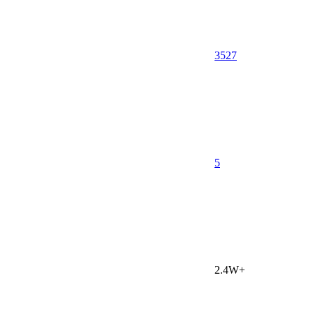
3527
5
2.4W+